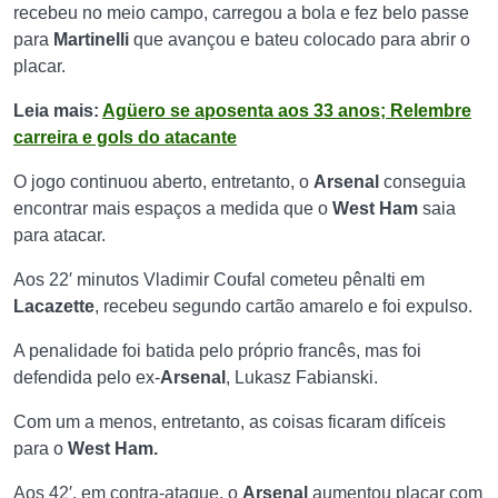
recebeu no meio campo, carregou a bola e fez belo passe
para
Martinelli
que avançou e bateu colocado para abrir o
placar.
Leia mais:
Agüero se aposenta aos 33 anos; Relembre
carreira e gols do atacante
O jogo continuou aberto, entretanto, o
Arsenal
conseguia
encontrar mais espaços a medida que o
West
Ham
saia
para atacar.
Aos 22′ minutos Vladimir Coufal cometeu pênalti em
Lacazette
, recebeu segundo cartão amarelo e foi expulso.
A penalidade foi batida pelo próprio francês, mas foi
defendida pelo ex-
Arsenal
,
Lukasz Fabianski.
Com um a menos, entretanto, as coisas ficaram difíceis
para o
West Ham.
Aos 42′, em contra-ataque, o
Arsenal
aumentou placar com