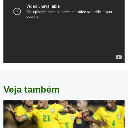
ESCRITO POR
Igor Fonseca
25 anos; Jornalista; Viciado em futebol e games;
Passei por Torcedorescom e Vavel Brasil.
Veja também