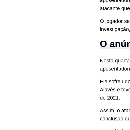
aposentadori
atacante que 
O jogador se
investigação
O anún
Nesta quarta-
aposentadori
Ele sofreu d
Alavés e tev
de 2021.
Assim, o ata
conclusão qu