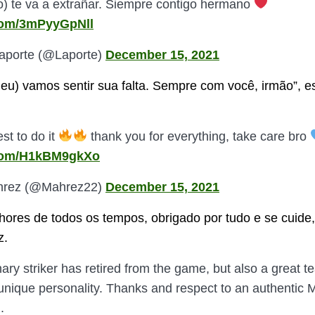
 yo) te va a extrañar. Siempre contigo hermano
.com/3mPyyGpNll
aporte (@Laporte)
December 15, 2021
e eu) vamos sentir sua falta. Sempre com você, irmão”, 
st to do it
thank you for everything, take care bro
r.com/H1kBM9gkXo
hrez (@Mahrez22)
December 15, 2021
ores de todos os tempos, obrigado por tudo e se cuide,
z.
ary striker has retired from the game, but also a great 
 unique personality. Thanks and respect to an authentic 
.