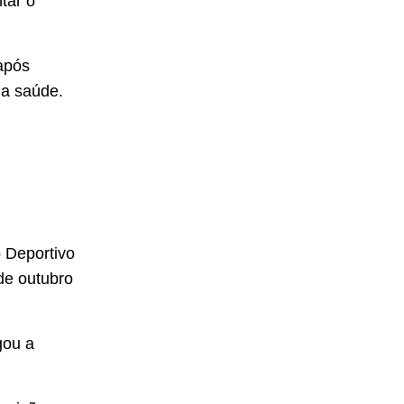
tar o
após
ua saúde.
o Deportivo
de outubro
gou a