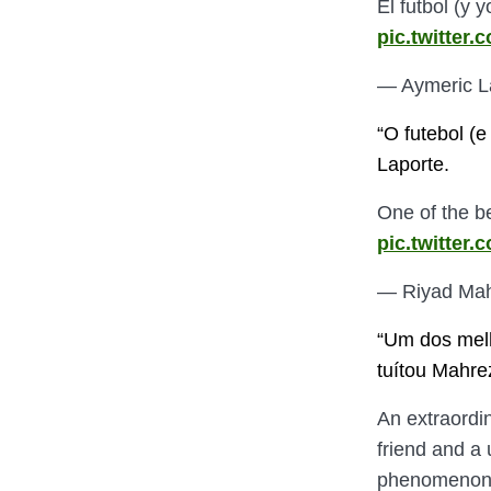
El futbol (y
pic.twitter
— Aymeric L
“O futebol (
Laporte.
One of the be
pic.twitte
— Riyad Ma
“Um dos melh
tuítou Mahre
An extraordin
friend and a
phenomenon