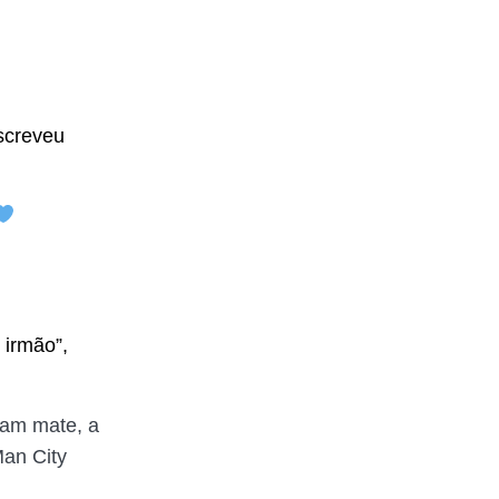
escreveu
 irmão”,
team mate, a
Man City