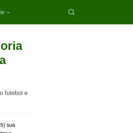
to
oria
da
o futebol e
15) sua