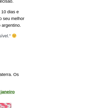
ecisão.
 10 dias e
o seu melhor
 argentino.
sível."
aterra. Os
janeiro