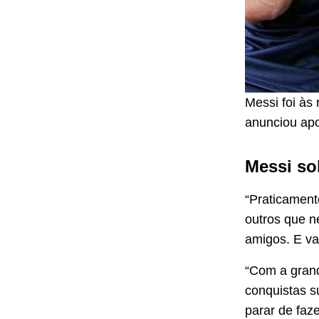
Messi foi às
anunciou apo
Messi so
“Praticament
outros que n
amigos. E va
“Com a grand
conquistas s
parar de faze