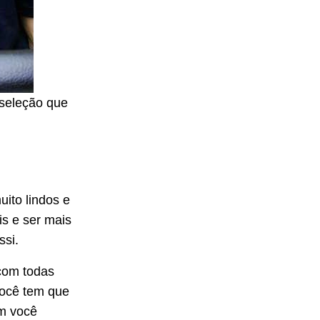
 seleção que
ito lindos e
is e ser mais
ssi.
com todas
você tem que
om você