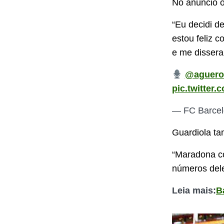
No anúncio of
“Eu decidi de
estou feliz 
e me dissera
@aguero
pic.twitter
— FC Barcel
Guardiola ta
“Maradona co
números dele
Leia mais:
B