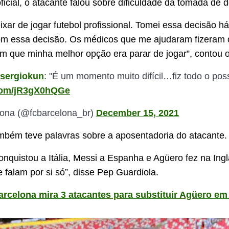
icial, o atacante falou sobre dificuldade da tomada de d
ixar de jogar futebol profissional. Tomei essa decisão há
com essa decisão. Os médicos que me ajudaram fizeram 
m que minha melhor opção era parar de jogar”, contou o
sergiokun
: "É um momento muito difícil…fiz todo o pos
.com/jR3gX0hQGe
ona (@fcbarcelona_br)
December 15, 2021
mbém teve palavras sobre a aposentadoria do atacante.
nquistou a Itália, Messi a Espanha e Agüero fez na Ingl
 falam por si só”, disse Pep Guardiola.
arcelona mira 3 atacantes para substituir Agüero em 