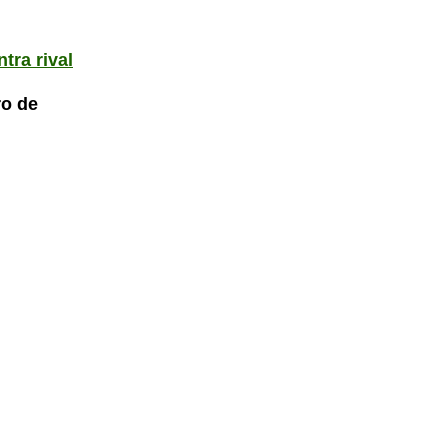
tra rival
ro de