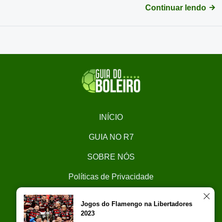
Continuar lendo
INÍCIO
GUIA NO R7
SOBRE NÓS
Políticas de Privacidade
CONTATO
Jogos do Flamengo na Libertadores
2023
Trabalhe Conosco