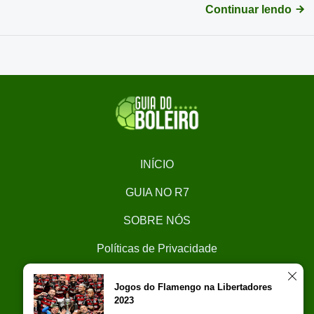
Continuar lendo
INÍCIO
GUIA NO R7
SOBRE NÓS
Políticas de Privacidade
CONTATO
Jogos do Flamengo na Libertadores
2023
Trabalhe Conosco