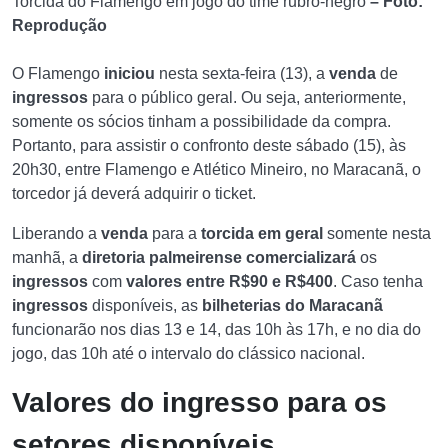
Torcida do Flamengo em jogo do time rubro-negro
– Foto:
Reprodução
O Flamengo
iniciou
nesta sexta-feira (13), a
venda
de
ingressos
para o público geral. Ou seja, anteriormente,
somente os sócios tinham a possibilidade da compra.
Portanto, para assistir o confronto deste sábado (15), às
20h30, entre Flamengo e Atlético Mineiro, no Maracanã, o
torcedor já deverá adquirir o ticket.
Liberando a
venda
para a
torcida
em
geral
somente nesta
manhã, a
diretoria palmeirense
comercializará
os
ingressos
com
valores entre R$90 e R$400
. Caso tenha
ingressos
disponíveis, as
bilheterias do Maracanã
funcionarão nos dias 13 e 14, das 10h às 17h, e no dia do
jogo, das 10h até o intervalo do clássico nacional.
Valores do ingresso para os
setores disponíveis