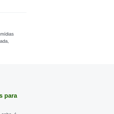
 mídias
zada,
s para