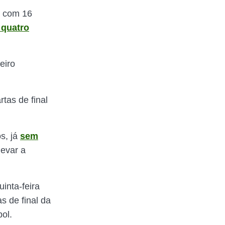
, com 16
 quatro
eiro
tas de final
s, já
sem
levar a
inta-feira
s de final da
ol.