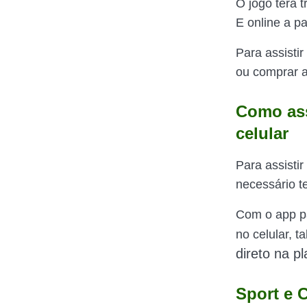
O jogo terá 
E online a pa
Para assisti
ou comprar a
Como ass
celular
Para assistir
necessário t
Com o app pa
no celular, t
direto na p
Sport e 