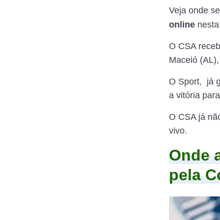
Veja onde se
online
nest
O CSA receb
Maceió (AL),
O Sport, já g
a vitória par
O CSA já não
vivo.
Onde a
pela C