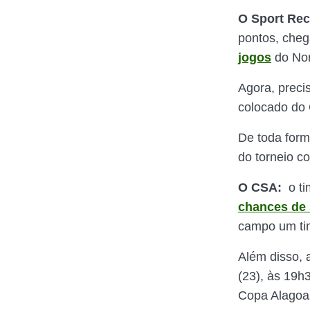
O Sport Rec
pontos, cheg
jogos
do Nor
Agora, precis
colocado do 
De toda form
do torneio 
O CSA:
o ti
chances de 
campo um tim
Além disso, 
(23), às 19h3
Copa Alagoas