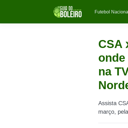
Futebol Naciona
CSA x
onde 
na TV
Nord
Assista CSA
março, pel