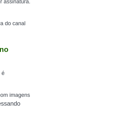
r assinatura.
ra do canal
 no
 é
 com imagens
cessando