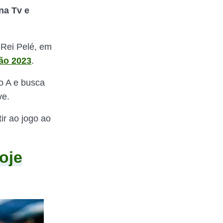
na Tv e
 Rei Pelé, em
ão 2023
.
po A e busca
ve.
ir ao jogo ao
oje