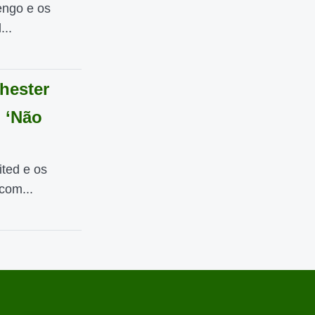
engo e os
...
hester
: ‘Não
ted e os
com...