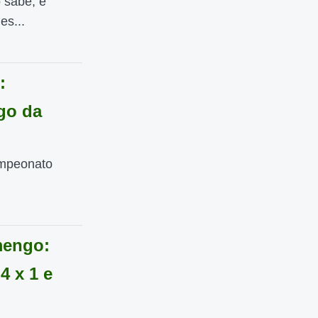
 sabe, é
es...
:
ogo da
ampeonato
mengo:
4 x 1 e