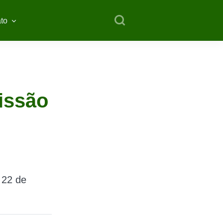
to
missão
 22 de