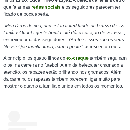
filhos
Enzo
,
Luca
,
Theo
e
Elyaz
. A beleza da família deu o
que falar nas
redes sociais
e os seguidores parecem ter
ficado de boca aberta.
“Meu Deus do céu, não estou acreditando na beleza dessa
família! Quanta gente bonita, até dói o coração de ver isso”
,
escreveu uma das seguidores.
“Gente? Esses são os seus
filhos? Que família linda, minha gente”
, acrescentou outra.
A princípio, os quatro filhos do
ex-craque
também seguiram
o pai na carreira no futebol. Além da beleza ter chamado a
atenção, os rapazes estão brilhando nos gramados. Além
da carreira, os rapazes também parecem ligar muito para
mostrar o quanto a família é unida em todos os momentos.