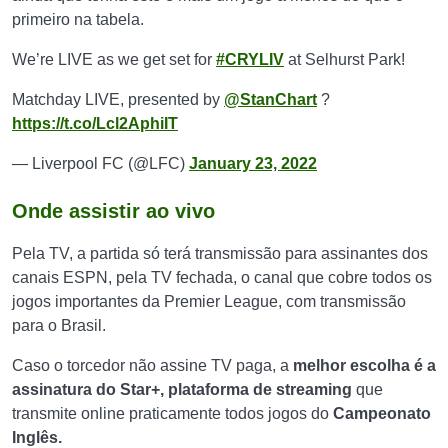
primeiro na tabela.
We’re LIVE as we get set for
#CRYLIV
at Selhurst Park!
Matchday LIVE, presented by
@StanChart
?
https://t.co/Lcl2AphiIT
— Liverpool FC (@LFC)
January 23, 2022
Onde assistir ao vivo
Pela TV, a partida só terá transmissão para assinantes dos
canais ESPN, pela TV fechada, o canal que cobre todos os
jogos importantes da Premier League, com transmissão
para o Brasil.
Caso o torcedor não assine TV paga, a
melhor escolha é a
assinatura do Star+, plataforma de streaming
que
transmite online praticamente todos jogos do
Campeonato
Inglês.