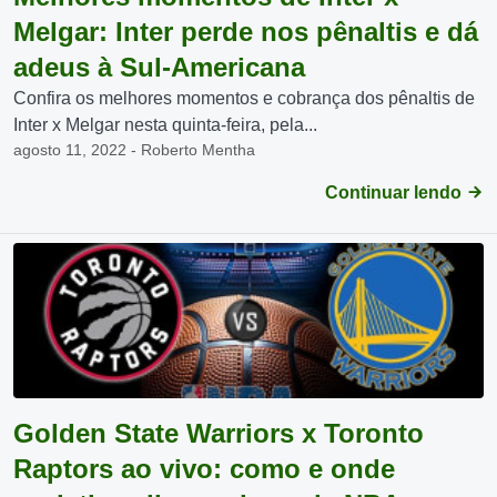
Melgar: Inter perde nos pênaltis e dá
adeus à Sul-Americana
Confira os melhores momentos e cobrança dos pênaltis de
Inter x Melgar nesta quinta-feira, pela...
agosto 11, 2022 - Roberto Mentha
Continuar lendo
Golden State Warriors x Toronto
Raptors ao vivo: como e onde