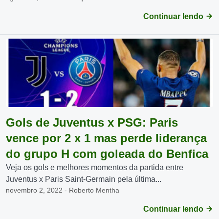
Continuar lendo
Gols de Juventus x PSG: Paris
vence por 2 x 1 mas perde liderança
do grupo H com goleada do Benfica
Veja os gols e melhores momentos da partida entre
Juventus x Paris Saint-Germain pela última...
novembro 2, 2022 - Roberto Mentha
Continuar lendo