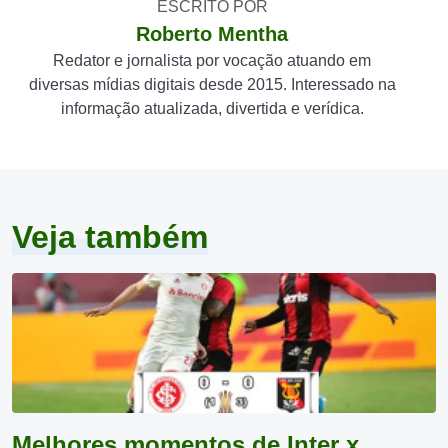
ESCRITO POR
Roberto Mentha
Redator e jornalista por vocação atuando em
diversas mídias digitais desde 2015. Interessado na
informação atualizada, divertida e verídica.
Veja também
Melhores momentos de Inter x