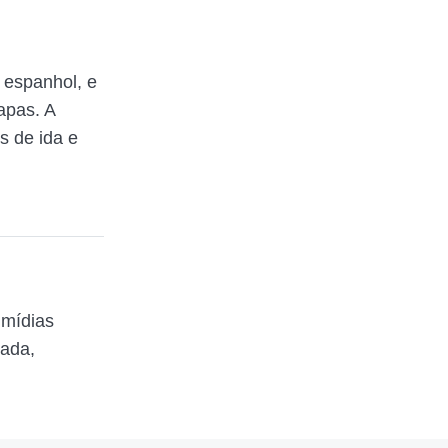
 espanhol, e
apas. A
s de ida e
 mídias
zada,