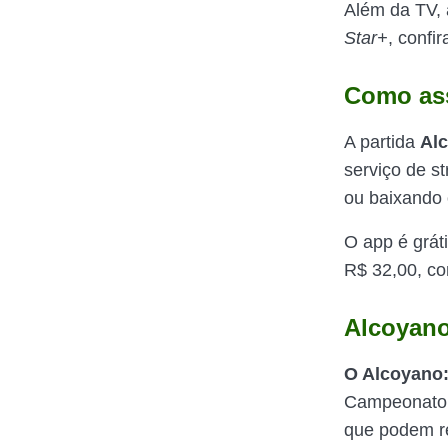
Além da TV, 
Star+
, confir
Como ass
A partida
Alc
serviço de s
ou baixando 
O app é grát
R$ 32,00, co
Alcoyano
O Alcoyano:
Campeonato E
que podem rep