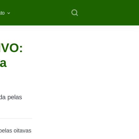
to
IVO:
la
ida pelas
pelas oitavas