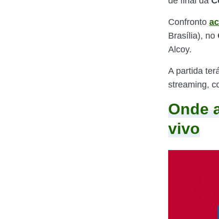
de final da
C
Confronto
ac
Brasília), no
Alcoy.
A partida te
streaming, c
Onde a
vivo