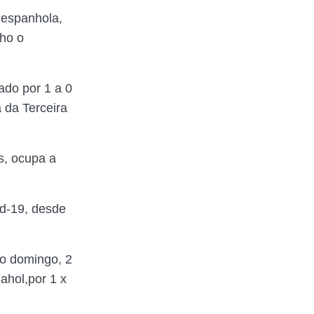
 espanhola,
nho o
ado por 1 a 0
 da Terceira
s, ocupa a
id-19, desde
no domingo, 2
ahol,por 1 x