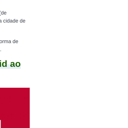
(de
a cidade de
forma de
.
id ao