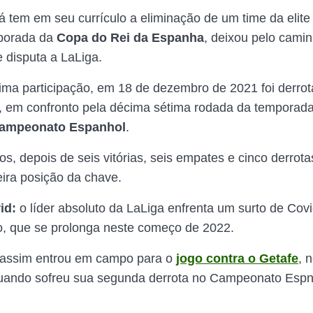
já tem em seu currículo a eliminação de um time da elite
porada da
Copa do Rei da Espanha
, deixou pelo cami
e disputa a LaLiga.
tima participação, em 18 de dezembro de 2021 foi derrot
, em confronto pela décima sétima rodada da temporada
ampeonato Espanhol
.
s, depois de seis vitórias, seis empates e cinco derrota
ira posição da chave.
id:
o líder absoluto da LaLiga enfrenta um surto de Cov
no, que se prolonga neste começo de 2022.
ssim entrou em campo para o
jogo contra o Getafe
, 
quando sofreu sua segunda derrota no Campeonato Espn