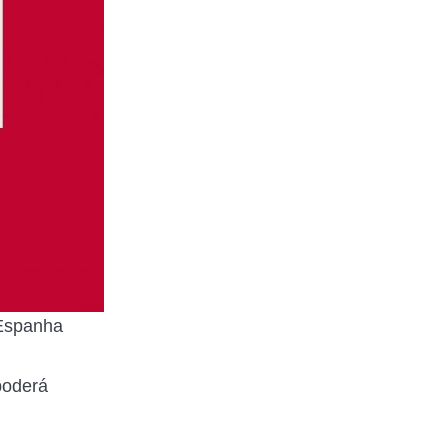
 Espanha
poderá