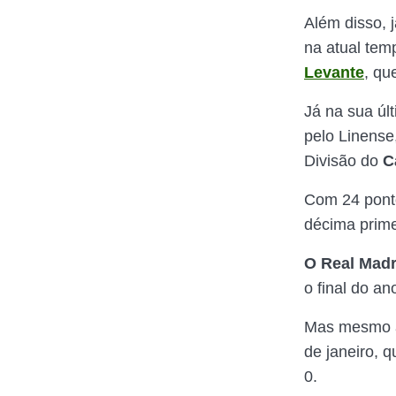
Além disso, 
na atual tem
Levante
, qu
Já na sua úl
pelo Linense
Divisão do
C
Com 24 ponto
décima prime
O Real Madr
o final do a
Mas mesmo a
de janeiro, 
0.