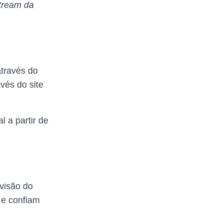
tream da
através do
vés do site
 a partir de
ivisão do
 e confiam