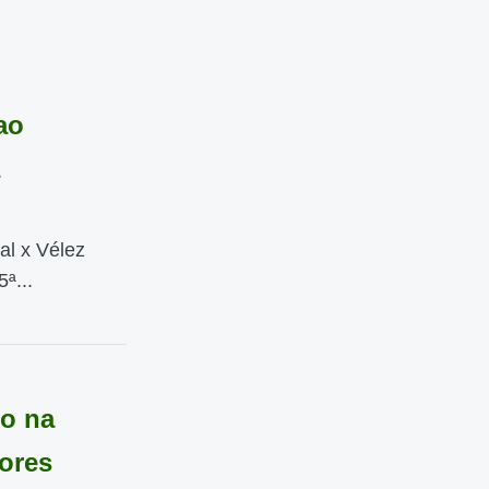
ao
al x Vélez
ª...
do na
dores