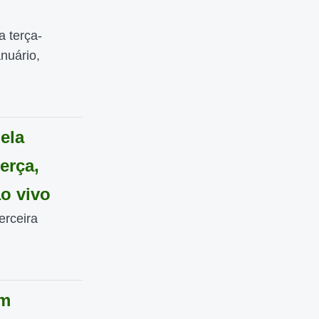
a terça-
anuário,
ela
erça,
ao vivo
erceira
om