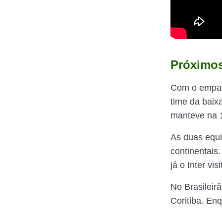
Próximos
Com o empate
time da baix
manteve na 1
As duas equi
continentais
já o Inter vi
No Brasileirã
Coritiba. Enq