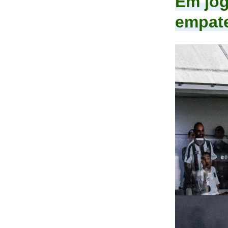
Em jog
empate