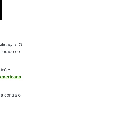
ificação. O
olorado se
tições
Americana
,
da contra o