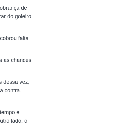
 cobrança de
rar do goleiro
cobrou falta
as as chances
.
s dessa vez,
a contra-
 tempo e
utro lado, o