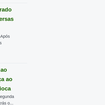
grado
ersas
. Após
s
 ao
ça ao
ioca
segunda
ás o...