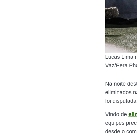
Lucas Lima m
Vaz/Pera Pho
Na noite dest
eliminados 
foi disputada
Vindo de
eli
equipes prec
desde o com