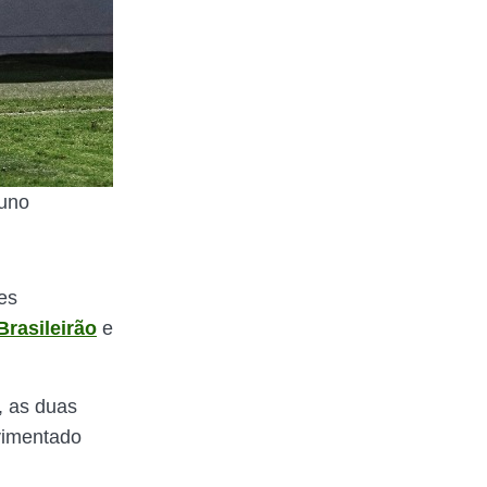
runo
es
Brasileirão
e
, as duas
ovimentado