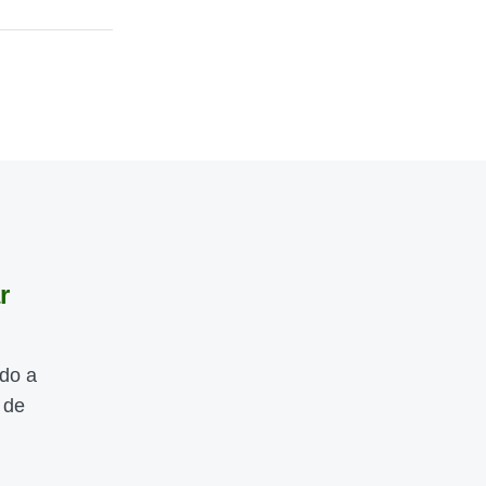
r
ndo a
 de