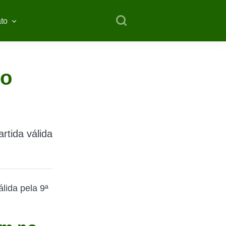
to
lo
rtida válida
lida pela 9ª