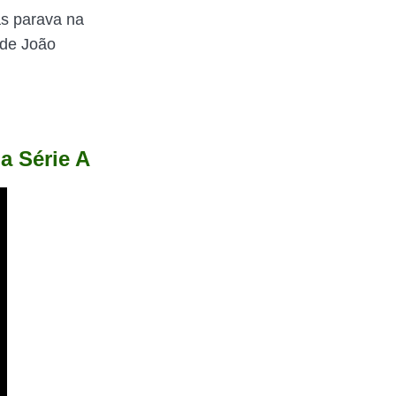
as parava na
 de João
a Série A