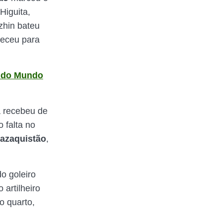
Higuita,
zhin bateu
receu para
a do Mundo
 recebeu de
 falta no
azaquistão
,
do goleiro
artilheiro
o quarto,