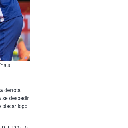
Thais
a derrota
 se despedir
o placar logo
tão
marcou o