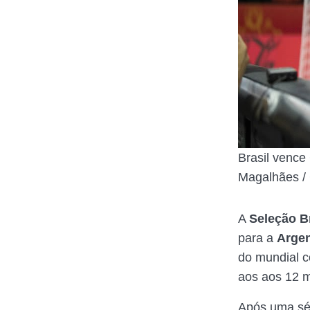
Brasil vence
Magalhães /
A
Seleção Br
para a
Arge
do mundial c
aos aos 12 m
Após uma sé