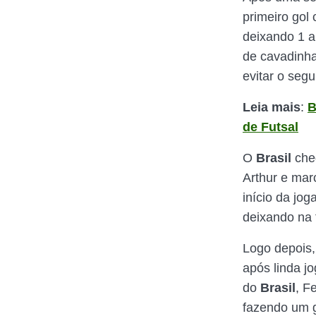
primeiro gol
deixando 1 a
de cavadinha
evitar o seg
Leia mais
:
B
de Futsal
O
Brasil
che
Arthur e marc
início da jo
deixando na 
Logo depois,
após linda j
do
Brasil
, F
fazendo um g