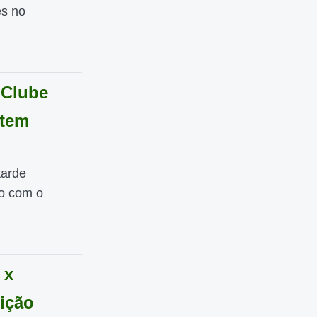
es no
 Clube
 tem
tarde
to com o
 x
nição