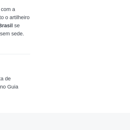
 com a
o o artilheiro
Brasil
se
 sem sede.
ta de
 no Guia