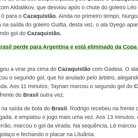
 com Akbalikov, que desviou após o chute do goleiro Léo 
 0 para o
Cazaquistão
. Ainda no primeiro tempo, Nurgo
 na saída do goleiro Guitta, desta vez, o ala Dyego apa
undo gol do
Cazaquistão.
rasil perde para Argentina e está eliminado da Cop
gou a virar pra cima do
Cazaquistão
com Gadeia. O ala
ou o segundo gol, que foi anulado pelo árbitro, alegando
gada. Aos 11 minutos, Taynan marcou o segundo gol do
C
frente do
Brasil
outra vez.
 na saída de bola do
Brasil
, Rodrigo recebeu na frente 
ogada, e empatou o jogo mais uma vez. Aos 13 minutos, o 
errão, marcou o gol da virada. Na sequência, Lé marcou 
olaço e fechando o placar na Lituânia.