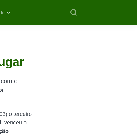
to
lugar
l com o
da
3) o terceiro
il
venceu o
ção