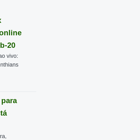
x
online
ub-20
ao vivo:
nthians
 para
tá
ra,