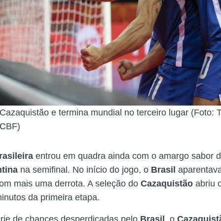
 Cazaquistão e termina mundial no terceiro lugar (Foto: 
 CBF)
asileira
entrou em quadra ainda com o amargo sabor d
ntina
na semifinal. No início do jogo, o
Brasil
aparentava
om mais uma derrota. A seleção do
Cazaquistão
abriu 
inutos da primeira etapa.
rie de chances desperdiçadas pelo
Brasil
, o
Cazaquis