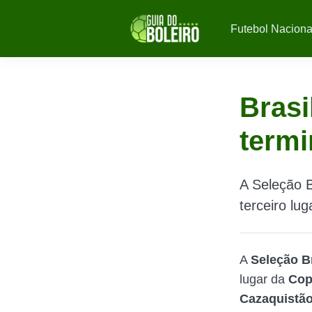
Futebol Naciona
Brasi
termi
A Seleção B
terceiro lu
A
Seleção Br
lugar da
Cop
Cazaquistã