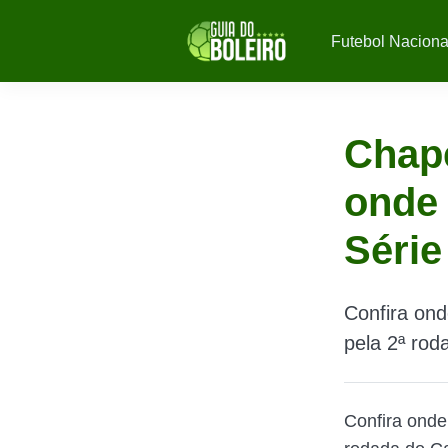
Futebol Naciona
Chape
onde 
Série
Confira ond
pela 2ª rod
Confira onde