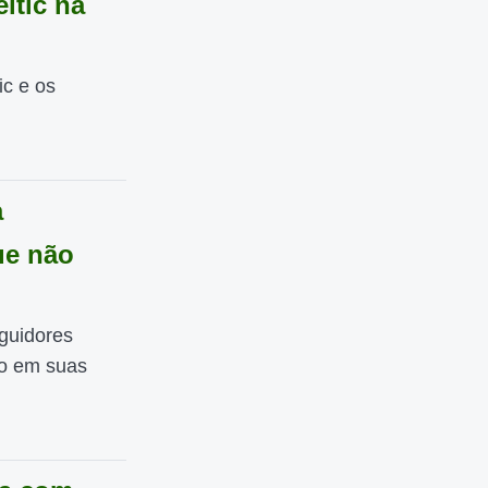
ltic na
ic e os
a
ue não
guidores
io em suas