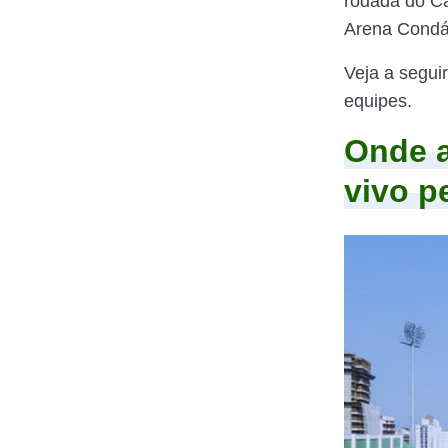
rodada do Ca
Arena Condá
Veja a segui
equipes.
Onde a
vivo p