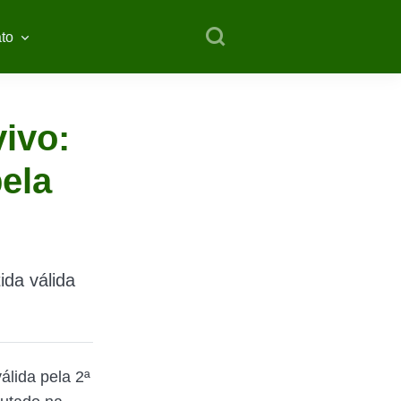
to
ivo:
pela
ida válida
álida pela 2ª