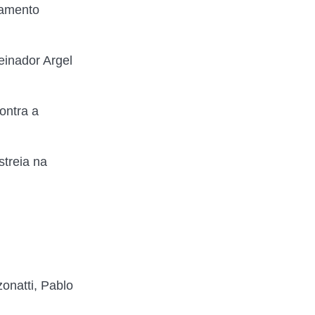
tamento
einador Argel
ontra a
treia na
zonatti, Pablo