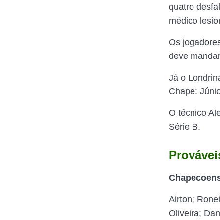
quatro desfa
médico lesio
Os jogadores
deve mandar
Já o Londrin
Chape: Júnio
O técnico Al
Série B.
Provávei
Chapecoense
Airton; Ronei
Oliveira; Dan