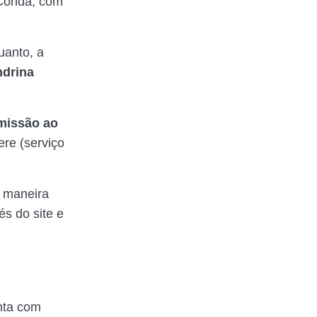
 Condá, com
uanto, a
drina
missão ao
ere (serviço
e maneira
s do site e
nta com