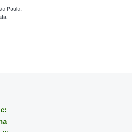
ão Paulo,
ata.
c:
na