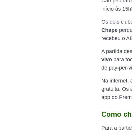
Campeonato B
início às 15h
Os dois club
Chape
perde
recebeu o AB
A partida de
vivo
para tod
de pay-per-v
Na internet,
gratuita. Os
app do Premi
Como ch
Para a parti