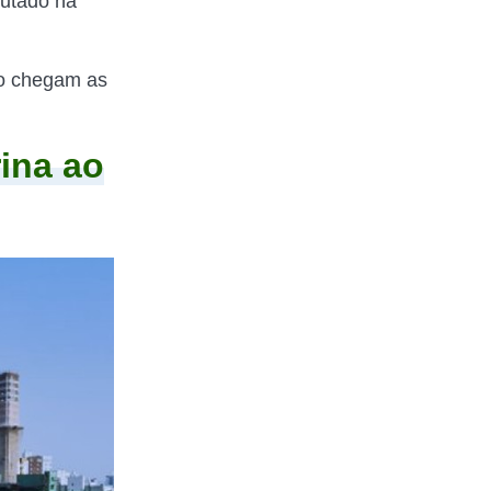
putado na
 chegam as
ina ao