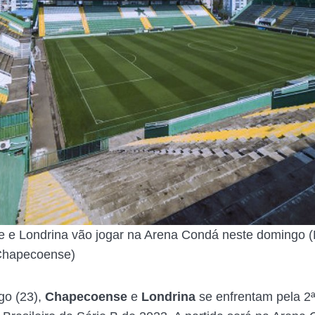
 e Londrina vão jogar na Arena Condá neste domingo (
Chapecoense)
go (23),
Chapecoense
e
Londrina
se enfrentam pela 2