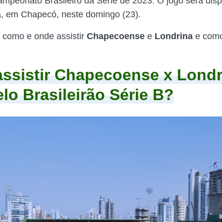
mpeonato Brasileiro da Série de 2023. O jogo será dis
, em Chapecó, neste domingo (23).
r como e onde assistir
Chapecoense
e
Londrina
e como
ssistir Chapecoense x Londr
elo Brasileirão Série B?