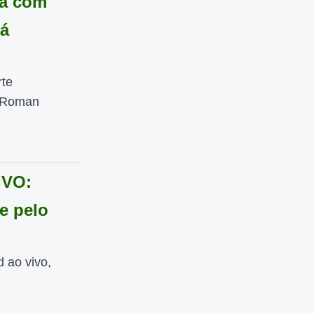
da com
já
rte
, Roman
IVO:
e pelo
d ao vivo,
.