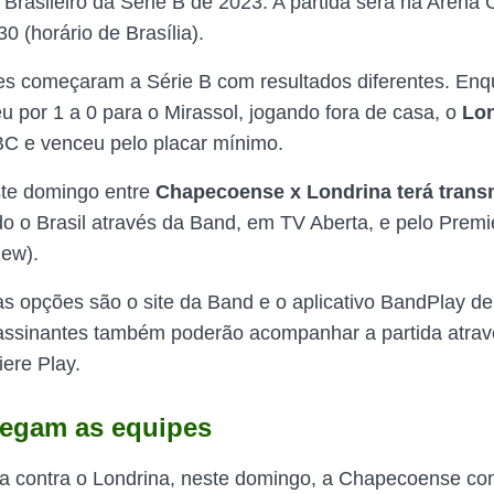
rasileiro da Série B de 2023. A partida será na Arena
30 (horário de Brasília).
es começaram a Série B com resultados diferentes. Enq
u por 1 a 0 para o Mirassol, jogando fora de casa, o
Lon
C e venceu pelo placar mínimo.
ste domingo entre
Chapecoense x Londrina terá trans
o o Brasil através da Band, em TV Aberta, e pelo Premi
iew).
 as opções são o site da Band e o aplicativo BandPlay d
 assinantes também poderão acompanhar a partida atravé
ere Play.
egam as equipes
da contra o Londrina, neste domingo, a Chapecoense co