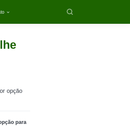
to
lhe
hor opção
 opção para