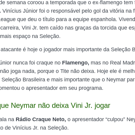
 de semana coroou a temporada que o ex-flamengo tem f
.
Vinícius Júnior foi o responsável pelo gol da vitória na f
ague que deu o título para a equipe espanhola. Viven
arreira, Vini Jr. tem caído nas graças da torcida que es
 mais espaço na Seleção.
 atacante é hoje o jogador mais importante da Seleção Br
Júnior nunca foi craque no
Flamengo,
mas no Real Madri
 não joga nada, porque o Tite não deixa. Hoje ele é mel
Seleção Brasileira e mais importante que o Neymar pa
 comentou o apresentador em seu programa.
que Neymar não deixa Vini Jr. jogar
ala na
Rádio Craque Neto,
o apresentador “culpou” Ne
o de Vinícius Jr. na Seleção.