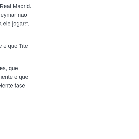
 Real Madrid.
 Neymar não
 ele jogar!”,
e e que Tite
tes, que
iente e que
lente fase