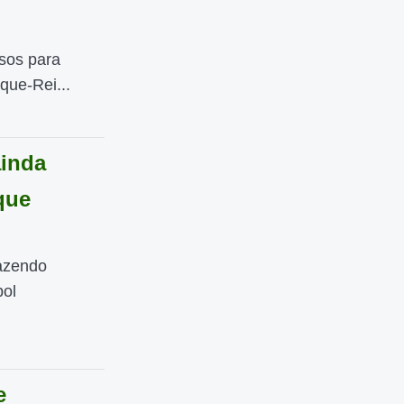
sos para
que-Rei...
ainda
que
azendo
bol
e