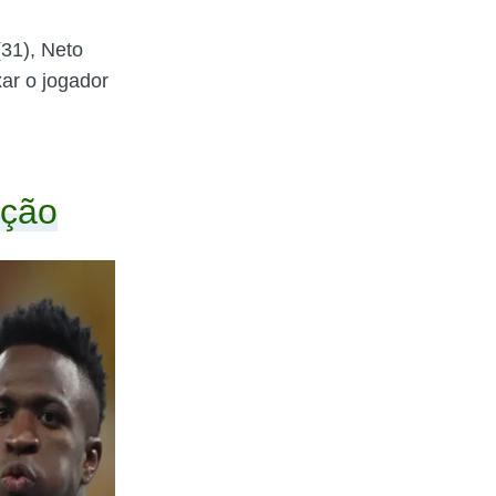
(31), Neto
xar o jogador
eção