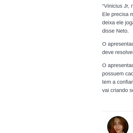
“Vinicius Jr
Ele precisa 
deixa ele jog
disse Neto.
O apresentad
deve resolver
O apresentad
possuem cad
tem a confia
vai criando s