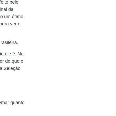
eito pelo
inal da
do um ótimo
pera ver o
asileira.
d ele é. Na
hor do que o
ra Seleção
ymar quanto