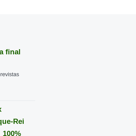
 final
revistas
x
que-Rei
i 100%