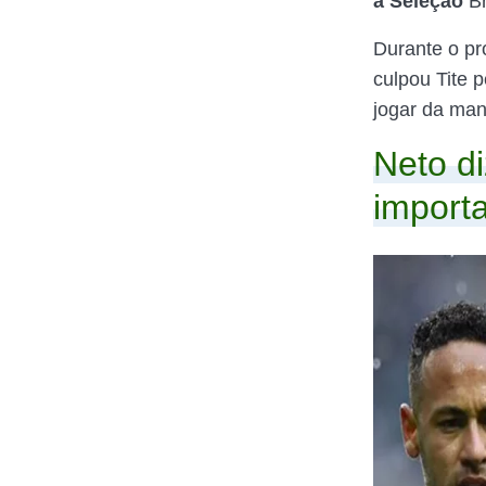
a Seleção
Br
Durante o p
culpou Tite p
jogar da man
Neto di
import