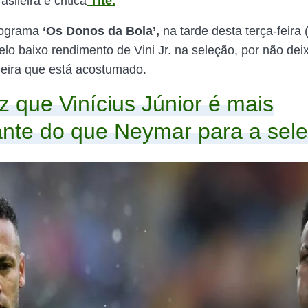
asileira e critica
Tite.
rograma
‘Os Donos da Bola’,
na tarde desta terça-feira 
elo baixo rendimento de Vini Jr. na seleção, por não dei
eira que está acostumado.
z que Vinícius Júnior é mais
ante do que Neymar para a sel