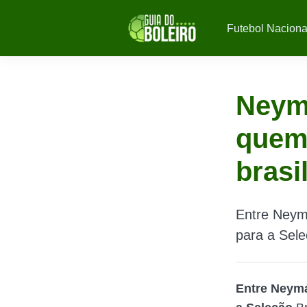
Futebol Naciona
Neyma
quem 
brasi
Entre Neym
para a Seleç
Entre Neyma