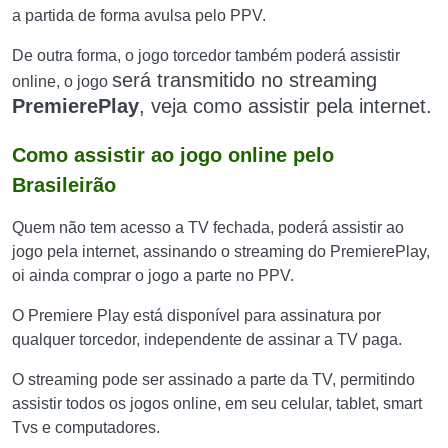
a partida de forma avulsa pelo PPV.
De outra forma, o jogo torcedor também poderá assistir
será transmitido n
o streaming
online, o jogo
PremierePlay
, veja como assistir pela internet.
Como assistir ao jogo online pelo
Brasileirão
Quem não tem acesso a TV fechada, poderá assistir ao
jogo pela internet, assinando o streaming do PremierePlay,
oi ainda comprar o jogo a parte no PPV.
O Premiere Play está disponível para assinatura por
qualquer torcedor, independente de assinar a TV paga.
O streaming pode ser assinado a parte da TV, permitindo
assistir todos os jogos online, em seu celular, tablet, smart
Tvs e computadores.