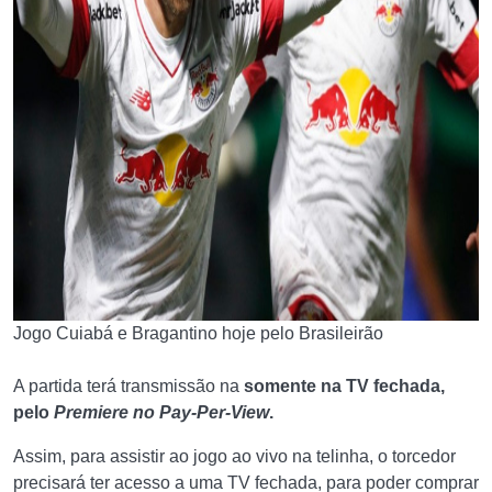
Jogo Cuiabá e Bragantino hoje pelo Brasileirão
A partida terá transmissão na
somente na TV fechada,
pelo
Premiere no
Pay-Per-View
.
Assim, para assistir ao jogo ao vivo na telinha, o torcedor
precisará ter acesso a uma TV fechada, para poder comprar