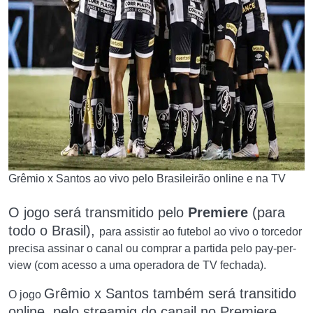
Grêmio x Santos ao vivo pelo Brasileirão online e na TV
O jogo será transmitido pelo
Premiere
(para
todo o Brasil),
para assistir ao futebol ao vivo o torcedor
precisa assinar o canal ou comprar a partida pelo pay-per-
view (com acesso a uma operadora de TV fechada).
Grêmio x Santos
também
será transitido
O jogo
online, pelo streamig do canail no Premiere