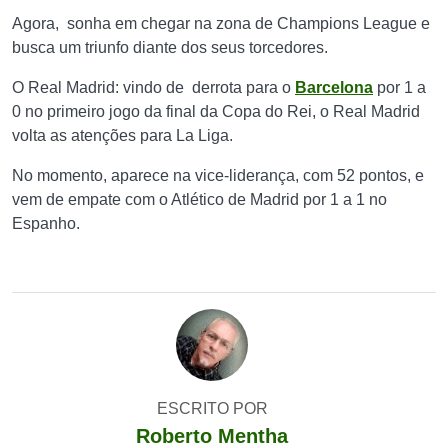
Agora, sonha em chegar na zona de Champions League e
busca um triunfo diante dos seus torcedores.
O Real Madrid: vindo de derrota para o
Barcelona
por 1 a
0 no primeiro jogo da final da Copa do Rei, o Real Madrid
volta as atenções para La Liga.
No momento, aparece na vice-liderança, com 52 pontos, e
vem de empate com o Atlético de Madrid por 1 a 1 no
Espanho.
ESCRITO POR
Roberto Mentha