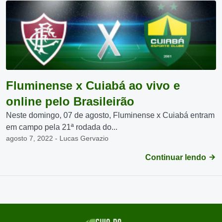
Fluminense x Cuiabá ao vivo e
online pelo Brasileirão
Neste domingo, 07 de agosto, Fluminense x Cuiabá entram
em campo pela 21ª rodada do...
agosto 7, 2022 - Lucas Gervazio
Continuar lendo