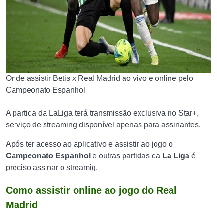
Onde assistir Betis x Real Madrid ao vivo e online pelo
Campeonato Espanhol
A partida da LaLiga
terá transmissão exclusiva no Star+,
serviço de streaming disponível apenas para assinantes.
Após ter acesso ao aplicativo e assistir ao jogo o
Campeonato Espanhol
e outras partidas da
La Liga
é
preciso assinar o streamig.
Como assistir online ao jogo do Real
Madrid