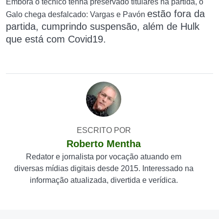
Embora o técnico tenha preservado titulares na partida, o
estão fora da
Galo chega desfalcado: Vargas e Pavón
partida
, cumprindo suspensão, além de Hulk
que está com Covid19.
ESCRITO POR
Roberto Mentha
Redator e jornalista por vocação atuando em
diversas mídias digitais desde 2015. Interessado na
informação atualizada, divertida e verídica.