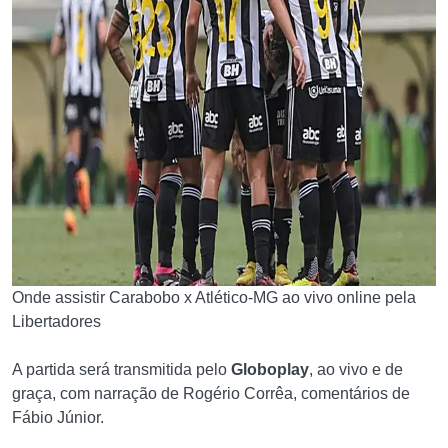
Onde assistir Carabobo x Atlético-MG ao vivo online pela
Libertadores
A partida será transmitida pelo
Globoplay
, ao vivo e de
graça, com narração de Rogério Corrêa, comentários de
Fábio Júnior.