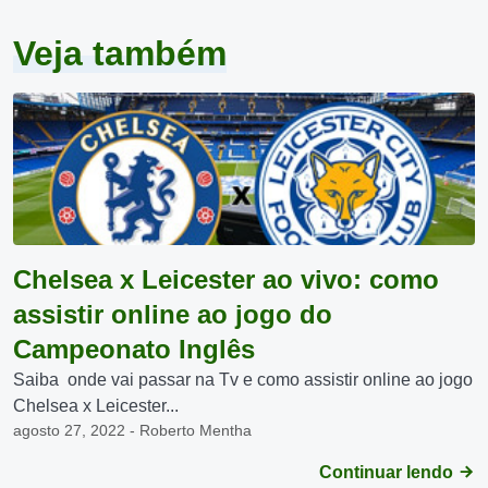
Veja também
Chelsea x Leicester ao vivo: como
assistir online ao jogo do
Campeonato Inglês
Saiba onde vai passar na Tv e como assistir online ao jogo
Chelsea x Leicester...
agosto 27, 2022 - Roberto Mentha
Continuar lendo