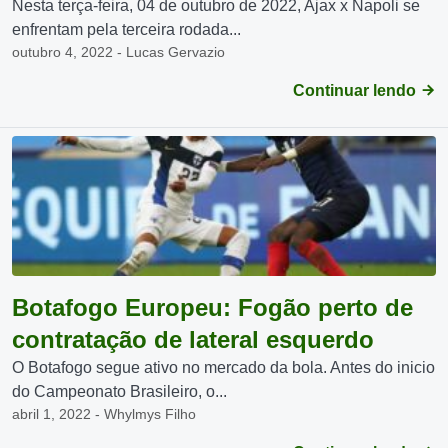
Nesta terça-feira, 04 de outubro de 2022, Ajax x Napoli se
enfrentam pela terceira rodada...
outubro 4, 2022 - Lucas Gervazio
Continuar lendo
Botafogo Europeu: Fogão perto de
contratação de lateral esquerdo
O Botafogo segue ativo no mercado da bola. Antes do inicio
do Campeonato Brasileiro, o...
abril 1, 2022 - Whylmys Filho