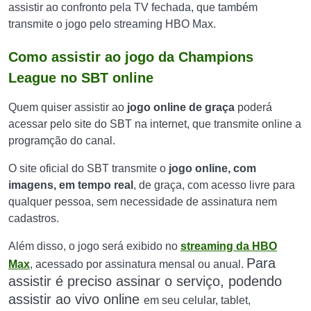
assistir ao confronto pela TV fechada, que também
transmite o jogo pelo streaming HBO Max.
Como assistir ao jogo da Champions
League no SBT online
Quem quiser assistir ao
jogo online de graça
poderá
acessar pelo site do SBT na internet, que transmite online a
programção do canal.
O site oficial do SBT transmite o
jogo online, com
imagens, em tempo real
, de graça, com acesso livre para
qualquer pessoa, sem necessidade de assinatura nem
cadastros.
Além disso, o jogo será exibido no
streaming da HBO
Para
Max
, acessado por assinatura mensal ou anual.
assistir é preciso assinar o serviço, podendo
assistir ao vivo online
em seu celular, tablet,