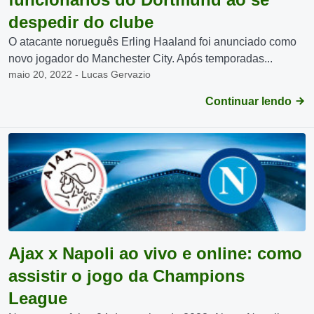
despedir do clube
O atacante norueguês Erling Haaland foi anunciado como
novo jogador do Manchester City. Após temporadas...
maio 20, 2022 - Lucas Gervazio
Continuar lendo
Ajax x Napoli ao vivo e online: como
assistir o jogo da Champions
League