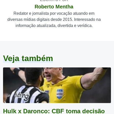
Roberto Mentha
Redator e jornalista por vocação atuando em
diversas mídias digitais desde 2015. Interessado na
informação atualizada, divertida e verídica.
Veja também
Hulk x Daronco: CBF toma decisão