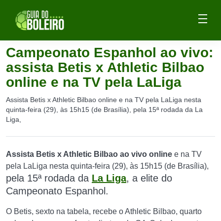
Campeonato Espanhol ao vivo:
assista Betis x Athletic Bilbao
online e na TV pela LaLiga
Assista Betis x Athletic Bilbao online e na TV pela LaLiga nesta
quinta-feira (29), às 15h15 (de Brasília), pela 15ª rodada da La
Liga,
Assista Betis x Athletic Bilbao ao vivo online
e na TV
pela LaLiga nesta quinta-feira (29), às 15h15 (de Brasília),
pela 15ª rodada da
La Liga
, a elite do
Campeonato Espanhol.
O Betis, sexto na tabela, recebe o Athletic Bilbao, quarto