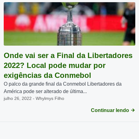
Onde vai ser a Final da Libertadores
2022? Local pode mudar por
exigências da Conmebol
O palco da grande final da Conmebol Libertadores da
América pode ser alterado de última...
julho 26, 2022 - Whylmys Filho
Continuar lendo