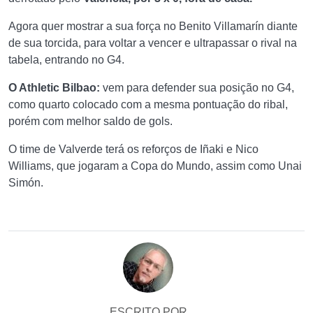
Agora quer mostrar a sua força no Benito Villamarín diante
de sua torcida, para voltar a vencer e ultrapassar o rival na
tabela, entrando no G4.
O Athletic Bilbao:
vem para defender sua posição no G4,
como quarto colocado com a mesma pontuação do ribal,
porém com melhor saldo de gols.
O time de Valverde terá os reforços de Iñaki e Nico
Williams, que jogaram a Copa do Mundo, assim como Unai
Simón.
ESCRITO POR