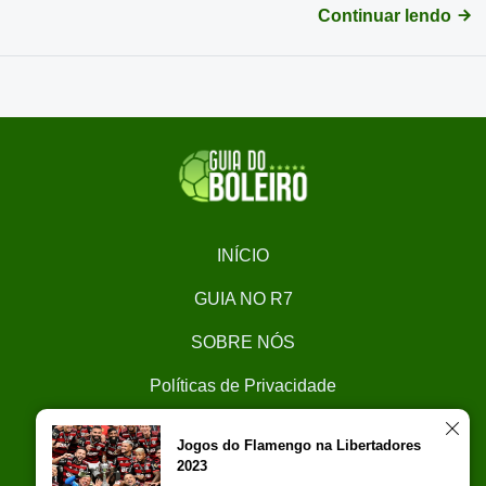
Continuar lendo
INÍCIO
GUIA NO R7
SOBRE NÓS
Políticas de Privacidade
CONTATO
Jogos do Flamengo na Libertadores
2023
Trabalhe Conosco