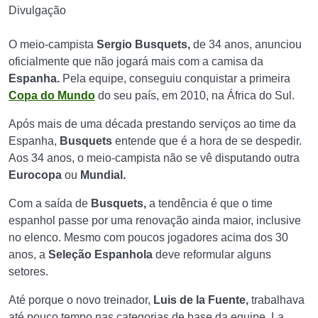
Divulgação
O meio-campista
Sergio Busquets,
de 34 anos, anunciou
oficialmente que não jogará mais com a camisa da
Espanha.
Pela equipe, conseguiu conquistar a primeira
Copa do Mundo
do seu país, em 2010, na África do Sul.
Após mais de uma década prestando serviços ao time da
Espanha,
Busquets
entende que é a hora de se despedir.
Aos 34 anos, o meio-campista não se vê disputando outra
Eurocopa
ou
Mundial.
Com a saída de
Busquets,
a tendência é que o time
espanhol passe por uma renovação ainda maior, inclusive
no elenco. Mesmo com poucos jogadores acima dos 30
anos, a
Seleção Espanhola
deve reformular alguns
setores.
Até porque o novo treinador,
Luis de la Fuente,
trabalhava
até pouco tempo nas categorias de base da equipe. La