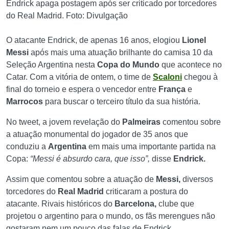
Endrick apaga postagem após ser criticado por torcedores
do Real Madrid. Foto: Divulgação
O atacante Endrick, de apenas 16 anos, elogiou
Lionel
Messi
após mais uma atuação brilhante do camisa 10 da
Seleção Argentina nesta
Copa do Mundo
que acontece no
Catar. Com a vitória de ontem, o time de
Scaloni
chegou à
final do torneio e espera o vencedor entre
França
e
Marrocos
para buscar o terceiro título da sua história.
No tweet, a jovem revelação do
Palmeiras
comentou sobre
a atuação monumental do jogador de 35 anos que
conduziu a
Argentina
em mais uma importante partida na
Copa:
“Messi é absurdo cara, que isso”,
disse
Endrick.
Assim que comentou sobre a atuação de
Messi,
diversos
torcedores do
Real Madrid
criticaram a postura do
atacante. Rivais históricos do
Barcelona,
clube que
projetou o argentino para o mundo, os fãs merengues não
gostaram nem um pouco das falas de Endrick.