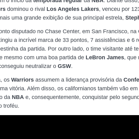
m o início da
temporada regular
da
NBA
. Diante disso
ors
dominou o rival
Los Angeles Lakers
, venceu por 12
ais uma grande exibição de sua principal estrela,
Step
onto disputado no Chase Center, em San Francisco, na C
ingiu a incrível marca de 33 pontos, 7 assistências e 6 
cestinha da partida. Por outro lado, o time visitante até t
 e mesmo com uma boa partida de
LeBron James
, que
conseguiu neutralizar o
GSW
.
a, os
Warriors
assumem a liderança provisória da
Confe
a vitória. Além disso, os californianos também vão em
lo da
NBA
e, consequentemente, conquistar pelo segun
 troféu.