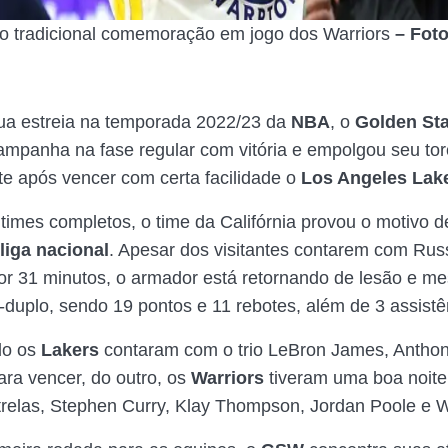
o tradicional comemoração em jogo dos Warriors
– Foto
sua estreia na temporada 2022/23 da
NBA
, o
Golden Sta
campanha na fase regular com vitória e empolgou seu tor
te após vencer com certa facilidade o
Los Angeles Lak
times completos, o time da Califórnia provou o motivo de
liga nacional
. Apesar dos visitantes contarem com Rus
r 31 minutos, o armador está retornando de lesão e m
-duplo, sendo 19 pontos e 11 rebotes, além de 3 assistê
do os
Lakers
contaram com o trio LeBron James, Anthon
ra vencer, do outro, os
Warriors
tiveram uma boa noit
strelas, Stephen Curry, Klay Thompson, Jordan Poole e W