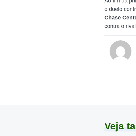
Ao fim da pr
o duelo cont
Chase Cent
contra o riva
Veja 