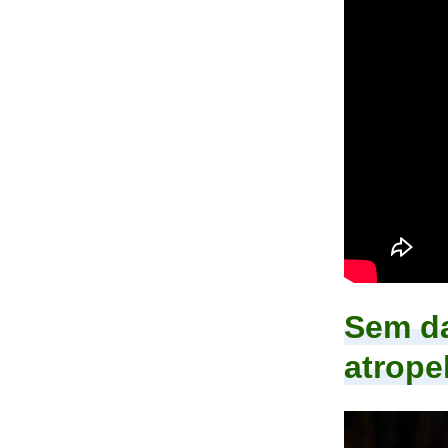
Sem da
atrope