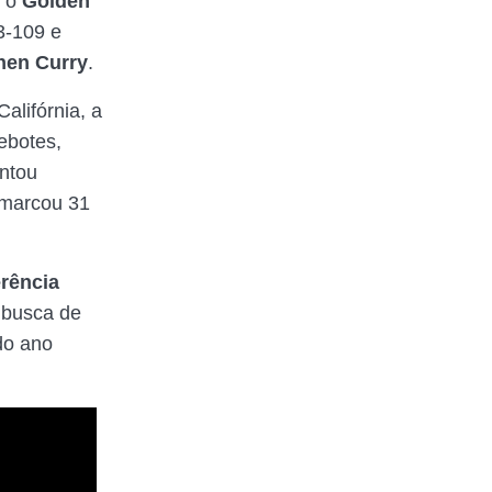
, o
Golden
3-109 e
hen Curry
.
alifórnia, a
rebotes,
entou
 marcou 31
rência
 busca de
do ano