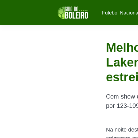
Futebol Naciona
Melh
Laker
estre
Com show de
por 123-109
Na noite des