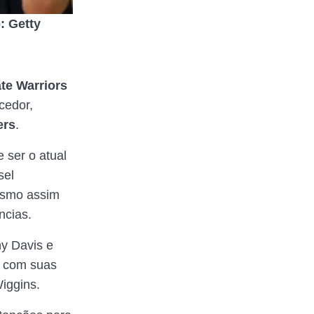
: Getty
te Warriors
cedor,
ers
.
 ser o atual
sel
esmo assim
ncias.
y Davis e
e com suas
iggins.