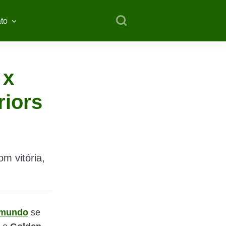
to
 x
riors
m vitória,
 mundo
se