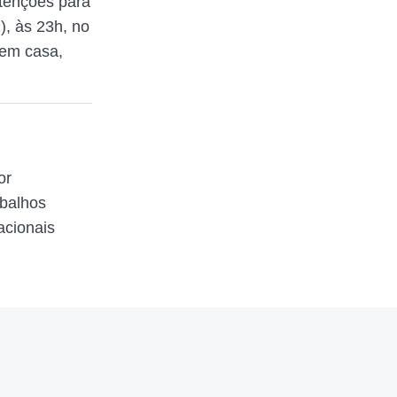
tenções para
), às 23h, no
em casa,
or
abalhos
acionais