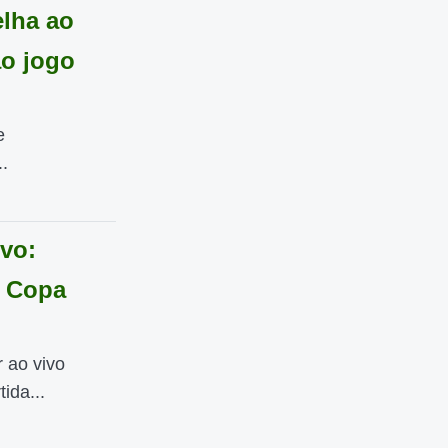
lha ao
ao jogo
e
.
ivo:
a Copa
r ao vivo
ida...