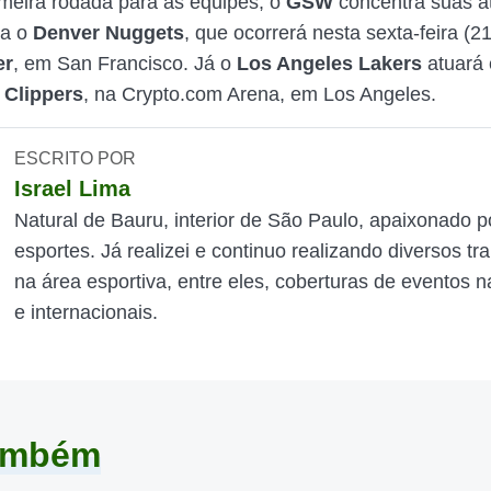
imeira rodada para as equipes, o
GSW
concentra suas a
ra o
Denver
Nuggets
, que ocorrerá nesta sexta-feira (21
er
, em San Francisco. Já o
Los Angeles Lakers
atuará 
l
Clippers
, na Crypto.com Arena, em Los Angeles.
ESCRITO POR
Israel Lima
Natural de Bauru, interior de São Paulo, apaixonado p
esportes. Já realizei e continuo realizando diversos tr
na área esportiva, entre eles, coberturas de eventos n
e internacionais.
também