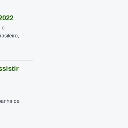
2022
 o
sileiro,
sistir
panha de