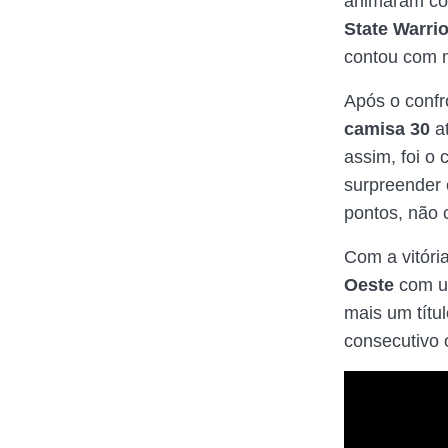
animaram co
State Warri
contou com m
Após o confr
camisa 30
at
assim, foi o 
surpreender
pontos, não 
Com a vitóri
Oeste
com um
mais um títu
consecutivo o