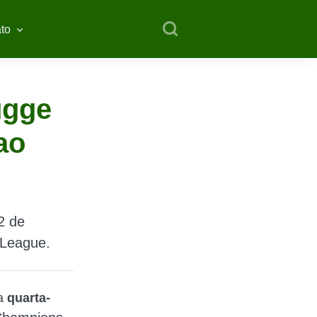
to
ugge
ao
2 de
 League.
a
quarta-