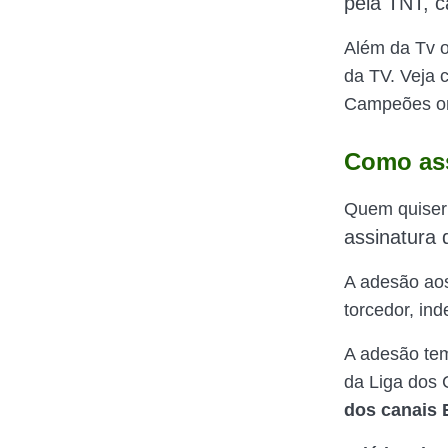
pela TNT, c
Além da Tv o
da TV. Veja 
Campeões on
Como ass
Quem quiser 
assinatura
A adesão aos
torcedor, in
A adesão tem 
da Liga dos
dos canais