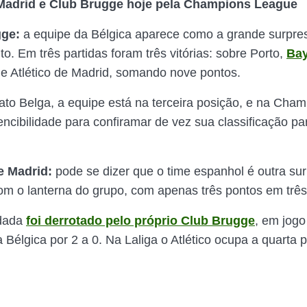
 Madrid e Club Brugge hoje pela Champions League
gge:
a equipe da Bélgica aparece como a grande surpre
o. Em três partidas foram três vitórias: sobre Porto,
Bay
e Atlético de Madrid, somando nove pontos.
o Belga, a equipe está na terceira posição, e na Cha
encibilidade para confiramar de vez sua classificação pa
e Madrid:
pode se dizer que o time espanhol é outra sur
m o lanterna do grupo, com apenas três pontos em três 
odada
foi derrotado pelo próprio Club Brugge
, em jogo
 Bélgica por 2 a 0. Na Laliga o Atlético ocupa a quarta 