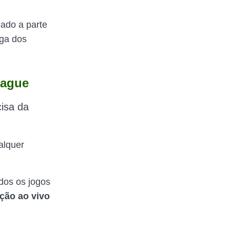
ado a parte
iga dos
eague
cisa da
alquer
odos os jogos
ção ao vivo