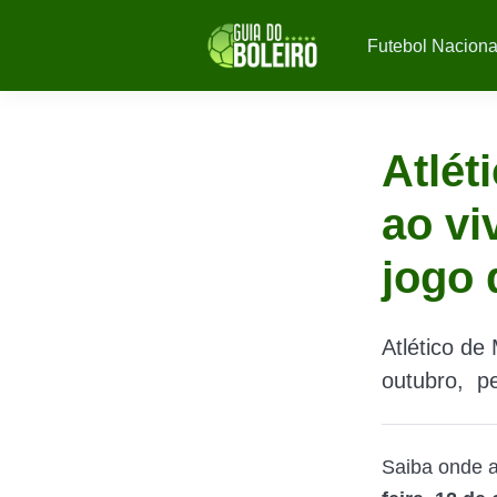
Futebol Naciona
Atlét
ao vi
jogo
Atlético de
outubro, p
Saiba onde a