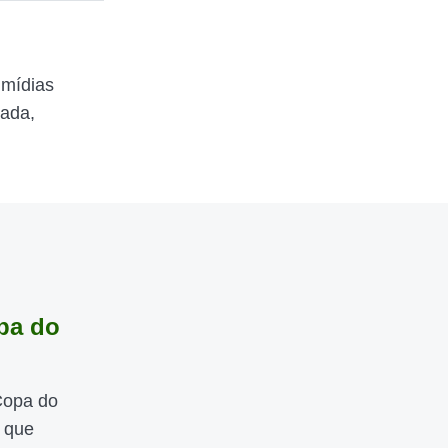
 mídias
zada,
pa do
Copa do
 que