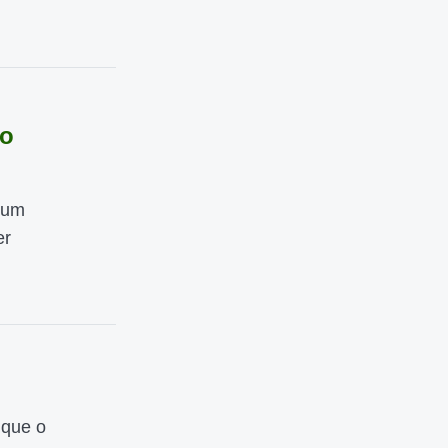
do
 um
er
 que o