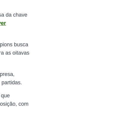
sa da chave
er
mpions busca
ra as oitavas
presa,
partidas.
 que
posição, com