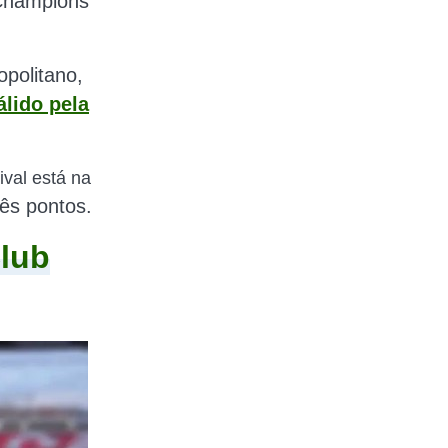
 Champions
politano,
álido pela
ival está na
ês pontos
.
Club