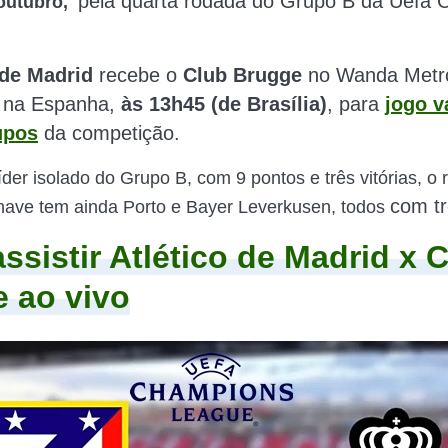
pela quarta rodada do Grupo B da Uefa
 outubro,
 de Madrid
recebe o
Club Brugge
no Wanda Metro
 na Espanha,
às 13h45 (de Brasília)
, para
jogo v
upos
da competição.
der isolado do Grupo B, com 9 pontos e três vitórias, o r
com tr
chave tem ainda Porto e Bayer Leverkusen, todos
ssistir Atlético de Madrid x 
 ao vivo