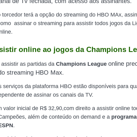
anal de Tv fechada, com acesso aos assinantes.
 torcedor terá a opção do streaming do HBO MAx, assin
como assinar o streaming para assistir todos jogos da L
line.
istir online ao jogos da Champions L
online
pre
assistir as partidas da
Champions League
 do streaming HBO Max.
 serviços da plataforma HBO estão disponíveis para qu
dependente de assinar os canais da TV.
valor inicial de R$ 32,90,com direito a assistir online t
 Campeões, além de conteúdo on demand e a
programa
 ESPN
.