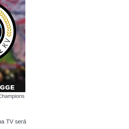
a Champions
a TV
será