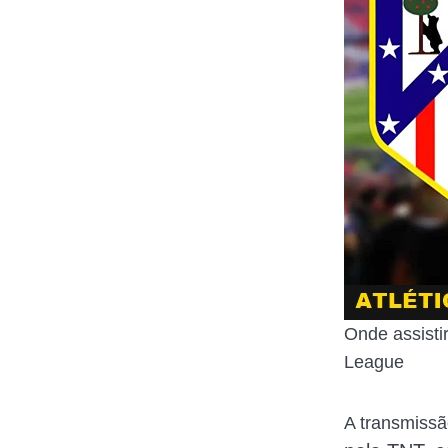
Onde assisti
League
A transmissã