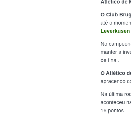
Atlético de
O Club Bru
até o moment
Leverkusen
No campeonat
manter a inv
de final.
O Atlético d
apracendo co
Na última r
aconteceu na
16 pontos.