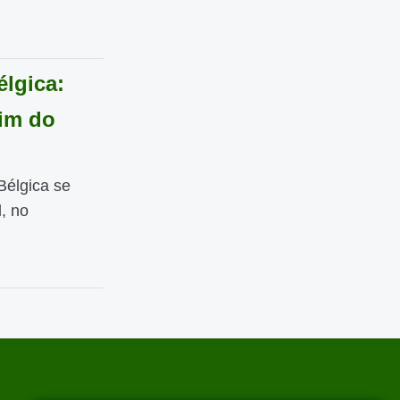
élgica:
im do
Bélgica se
, no