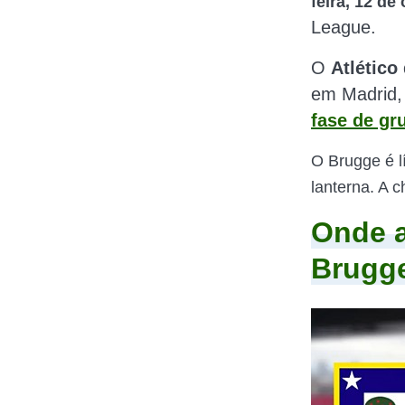
feira, 12 de
League.
O
Atlético
em Madrid,
fase de gr
O Brugge é lí
lanterna. A 
Onde a
Brugge