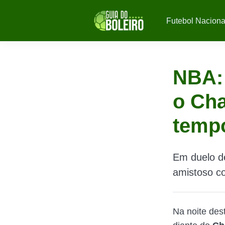
Futebol Naciona
NBA:
o Cha
temp
Em duelo d
amistoso co
Na noite dest