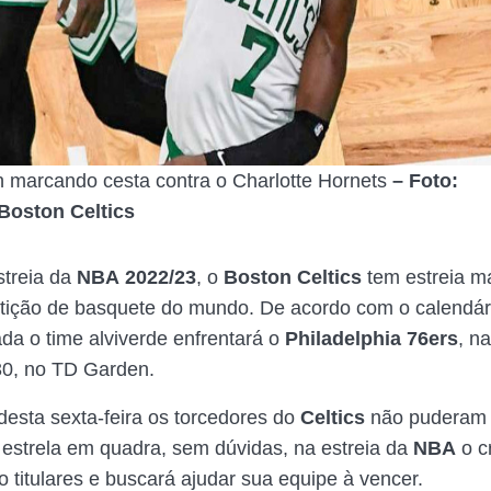
 marcando cesta contra o Charlotte Hornets
– Foto:
Boston Celtics
streia da
NBA
2022/23
, o
Boston Celtics
tem estreia m
ição de basquete do mundo. De acordo com o calendár
ada o time alviverde enfrentará o
Philadelphia 76ers
, na
30, no TD Garden.
desta sexta-feira os torcedores do
Celtics
não puderam a
l estrela em quadra, sem dúvidas, na estreia da
NBA
o c
o titulares e buscará ajudar sua equipe à vencer.