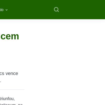
to
ncem
cs vence
.
riunfou,