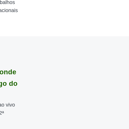
abalhos
acionais
 onde
ogo do
ao vivo
2ª