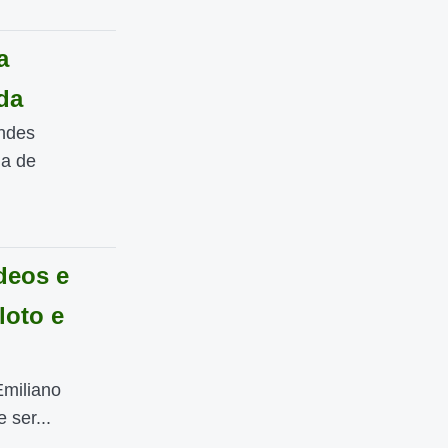
a
da
andes
da de
deos e
loto e
Emiliano
 ser...