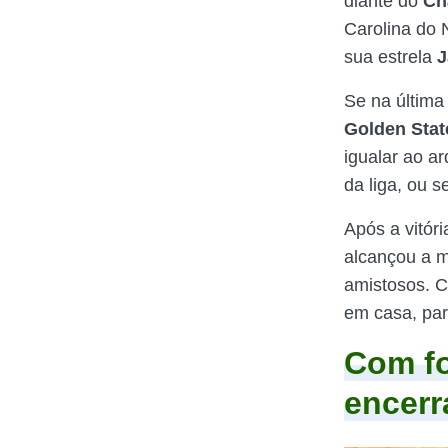
diante do
Ch
Carolina do 
sua estrela
J
Se na últim
Golden Stat
igualar ao ar
da liga, ou se
Após a vitór
alcançou a m
amistosos. 
em casa, pa
Com fo
encerr