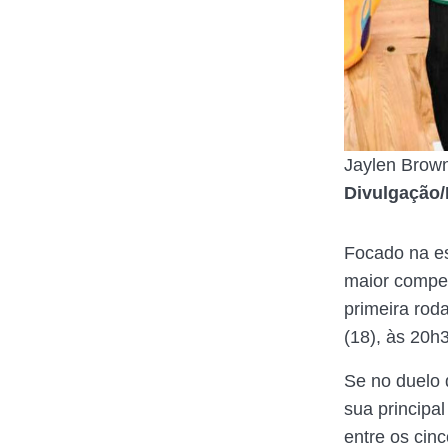
Jaylen Brown
Divulgação/
Focado na e
maior compet
primeira rod
(18), às 20h
Se no duelo 
sua principa
entre os cinc