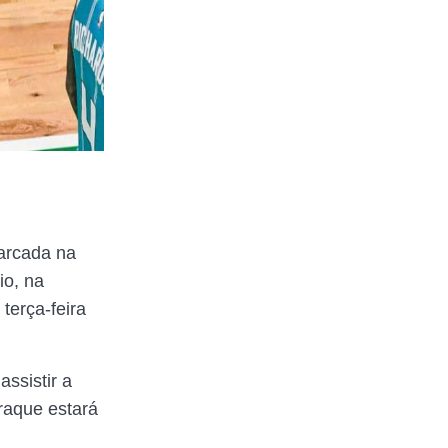
arcada na
io, na
 terça-feira
ssistir a
raque estará