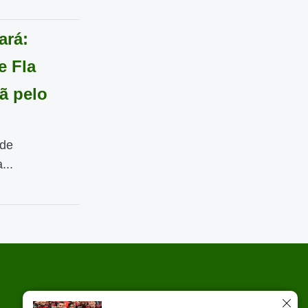
ará:
e Fla
ã pelo
 de
...