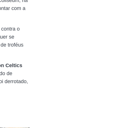
Coliseum, na
ontar com a
, contra o
quer se
de troféus
n Celtics
odo de
i derrotado,