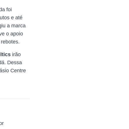
da foi
utos e até
ngiu a marca
ve o apoio
 rebotes.
ltics
irão
dá. Dessa
násio Centre
or