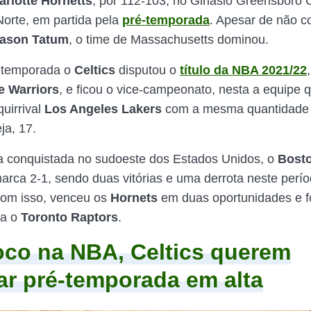
arlotte Hornetts
, por 112-103, no Ginásio Greensboro 
Norte, em partida pela
pré-temporada
. Apesar de não c
ason Tatum
, o time de Massachusetts dominou.
a temporada o
Celtics
disputou o
título da NBA 2021/22
e Warriors
, e ficou o vice-campeonato, nesta a equipe 
quirrival
Los Angeles Lakers
com a mesma quantidade 
ja, 17.
ia conquistada no sudoeste dos Estados Unidos, o
Bosto
arca 2-1, sendo duas vitórias e uma derrota neste perí
Com isso, venceu os
Hornets
em duas oportunidades e fo
ra o
Toronto Raptors
.
co na NBA, Celtics querem
ar pré-temporada em alta