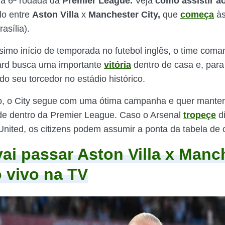
da 6ª rodada da
Premier League.
Veja
como assistir a
lo entre
Aston Villa
x
Manchester City,
que
começa
às
asília).
mo início de temporada no futebol inglês, o time coma
ard busca uma importante
vitória
dentro de casa e, para 
do seu torcedor no estádio histórico.
o, o City segue com uma ótima campanha e quer manter
ade dentro da Premier League. Caso o Arsenal
tropeçe
di
nited, os citizens podem assumir a ponta da tabela de c
ai passar Aston Villa x Manc
o vivo na TV