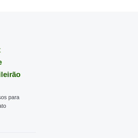
x
e
leirão
sos para
ato