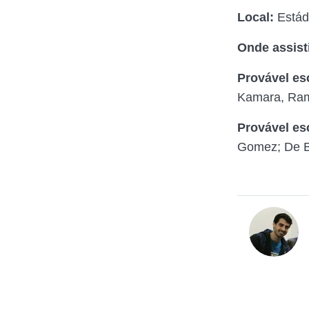
Local:
Estádi
Onde assisti
Provável es
Kamara, Rams
Provável es
Gomez; De B