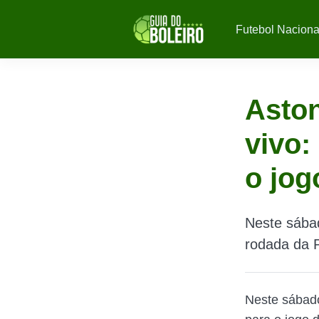
Futebol Naciona
Aston
vivo:
o jog
Neste sábad
rodada da 
Neste sábado