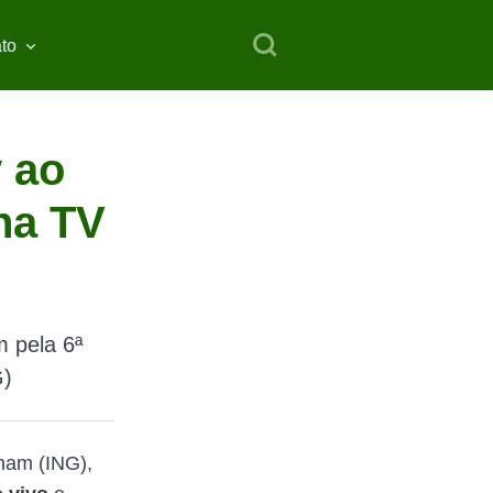
to
y ao
 na TV
m pela 6ª
G)
gham (ING),