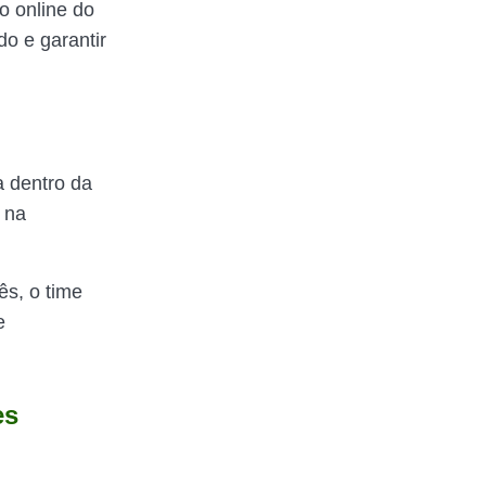
o online do
o e garantir
a dentro da
 na
s, o time
e
es