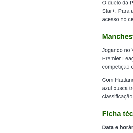
O duelo da P
Star+. Para 
acesso no cel
Mancheste
Jogando no V
Premier Leag
competição e 
Com Haaland 
azul busca t
classificaçã
Ficha té
Data e
horár