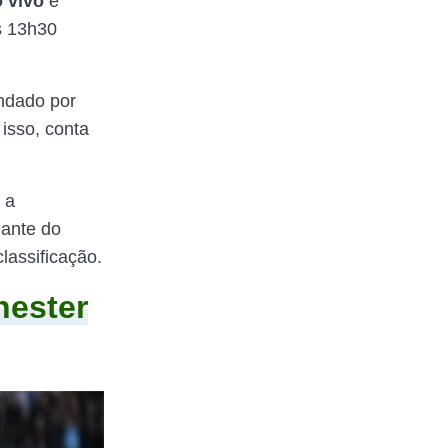
o vivo
e
 13h30
ndado por
isso, conta
 a
ante do
lassificação.
hester