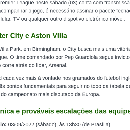
remier League neste sábado (03) conta com transmissã
acompanhar o jogo, é necessário assinar o pacote fechad
ular, TV ou qualquer outro dispotivo eletrônico móvel.
r City e Aston Villa
illa Park, em Birmingham, o City busca mais uma vitóri
ue. O time comandado por Pep Guardiola segue invicto
corre atrás do líder, Arsenal.
cada vez mais à vontade nos gramados do futebol inglê
rês pontos fundamentais para seguir no topo da tabela d
o do campeonato mais disputado da Europa.
cnica e prováveis escalações das equip
io:
03/09/2022 (sábado), às 13h30 (de Brasília)