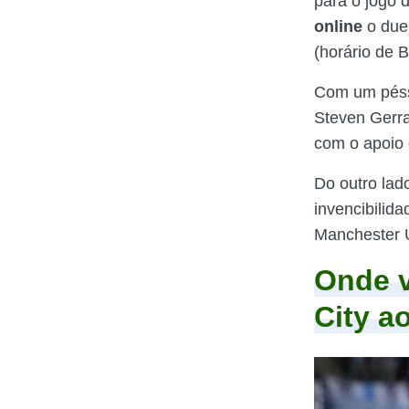
para o jogo 
online
o due
(horário de Br
Com um péssi
Steven Gerr
com o apoio 
Do outro lad
invencibilid
Manchester U
Onde v
City a