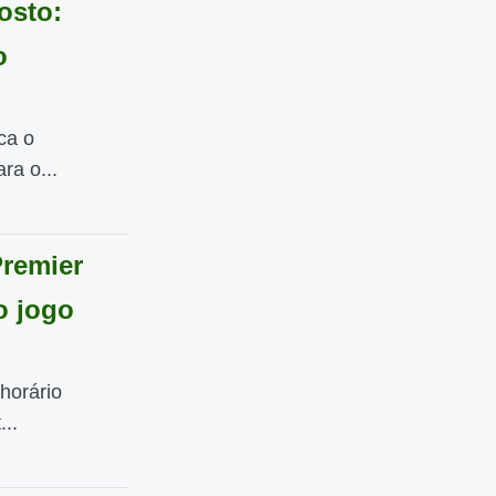
osto:
o
ca o
ra o...
Premier
o jogo
horário
...