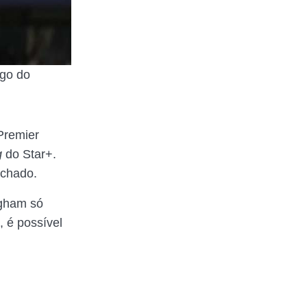
ogo do
 Premier
g
do Star+.
echado.
ngham só
 é possível