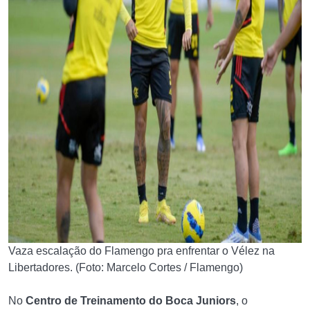
Vaza escalação do Flamengo pra enfrentar o Vélez na
Libertadores. (Foto: Marcelo Cortes / Flamengo)
No
Centro de Treinamento do Boca Juniors
, o