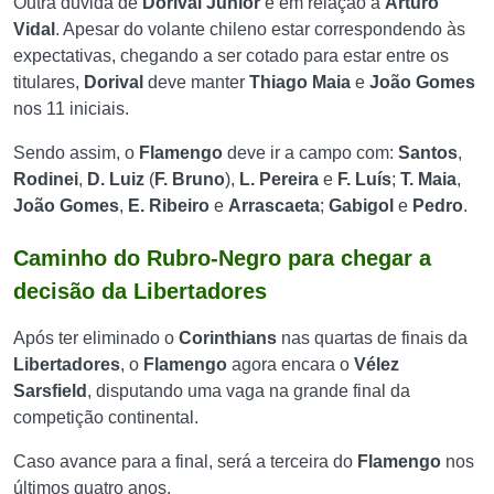
Outra dúvida de
Dorival Júnior
é em relação a
Arturo
Vidal
. Apesar do volante chileno estar correspondendo às
expectativas, chegando a ser cotado para estar entre os
titulares,
Dorival
deve manter
Thiago Maia
e
João Gomes
nos 11 iniciais.
Sendo assim, o
Flamengo
deve ir a campo com:
Santos
,
Rodinei
,
D. Luiz
(
F. Bruno
),
L. Pereira
e
F. Luís
;
T. Maia
,
João Gomes
,
E. Ribeiro
e
Arrascaeta
;
Gabigol
e
Pedro
.
Caminho do Rubro-Negro para chegar a
decisão da Libertadores
Após ter eliminado o
Corinthians
nas quartas de finais da
Libertadores
, o
Flamengo
agora encara o
Vélez
Sarsfield
, disputando uma vaga na grande final da
competição continental.
Caso avance para a final, será a terceira do
Flamengo
nos
últimos quatro anos.