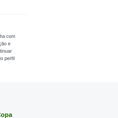
lha com
ção e
tinuar
 perfil
Copa