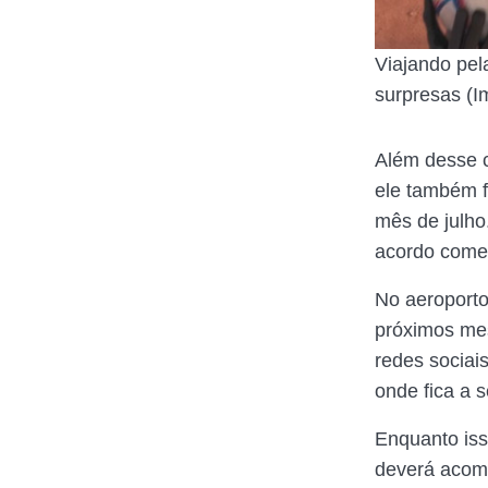
Viajando pel
surpresas (I
Além desse co
ele também f
mês de julho
acordo comer
No aeroporto
próximos mes
redes sociai
onde fica a s
Enquanto iss
deverá acom