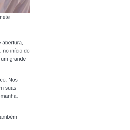
omete
e abertura,
 no início do
u um grande
ico. Nos
Em suas
lemanha,
e também