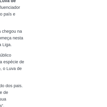
Luva de
nfluenciador
o país e
a chegou na
omeça nesta
a Liga.
úblico
ma espécie de
, o Luva de
do dos pais.
ve de
 sua
a”.