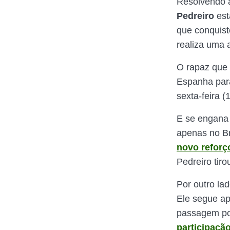
Resolvendo a
Pedreiro
es
que conquist
realiza uma
O rapaz que 
Espanha par
sexta-feira (
E se engana
apenas no Br
novo reforç
Pedreiro tir
Por outro lad
Ele segue ap
passagem por
participaçã