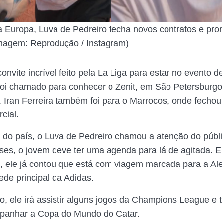
a Europa, Luva de Pedreiro fecha novos contratos e pr
magem: Reprodução / Instagram)
nvite incrível feito pela La Liga para estar no evento d
oi chamado para conhecer o Zenit, em São Petersburgo,
. Iran Ferreira também foi para o Marrocos, onde fecho
cial.
 do país, o Luva de Pedreiro chamou a atenção do públ
es, o jovem deve ter uma agenda para lá de agitada. 
s, ele já contou que está com viagem marcada para a A
ede principal da Adidas.
o, ele irá assistir alguns jogos da Champions League 
panhar a Copa do Mundo do Catar.