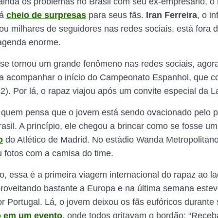
inda os problemas no Brasil com seu ex-empresário, o
tá
cheio de surpresas
para seus fãs.
Iran Ferreira
, o i
ou milhares de seguidores nas redes sociais, está fora d
 agenda enorme.
se tornou um grande fenômeno nas redes sociais, agor
a acompanhar o início do Campeonato Espanhol, que c
12). Por lá, o rapaz viajou após um convite especial da L
 quem pensa que o jovem está sendo ovacionado pelo p
asil. A princípio, ele chegou a brincar como se fosse u
o
do Atlético de Madrid. No estádio Wanda Metropolitano
ou fotos com a camisa do time.
o, essa é a primeira viagem internacional do rapaz ao la
roveitando bastante a Europa e na última semana este
 Portugal. Lá, o jovem deixou os fãs eufóricos durante
o em um evento
, onde todos gritavam o bordão: “Receb