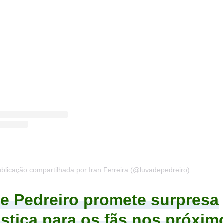
licação compartilhada por Iran Ferreira (@luvadepedreiro)
e Pedreiro promete surpresa
tica para os fãs nos próxim