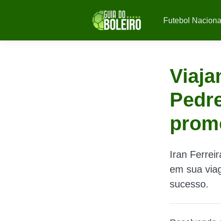
Futebol Naciona
Viaja
Pedre
prom
Iran Ferrei
em sua via
sucesso.