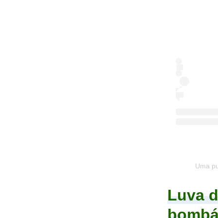
Uma pub
Luva d
bombás