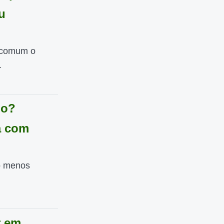
u
 comum o
.
do?
a com
o menos
r em