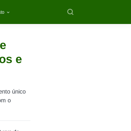
to
de
os e
ento único
om o