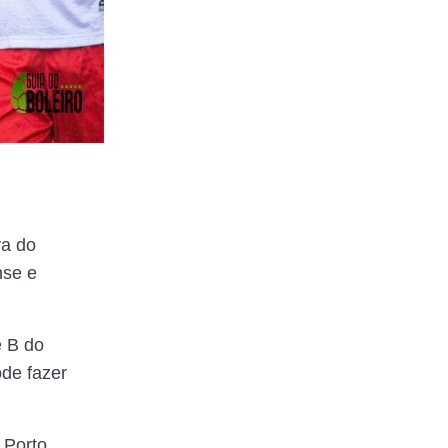
:
va do
nse e
e B do
de fazer
 Porto