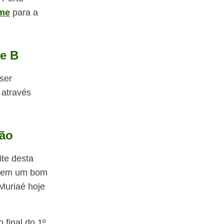
rme
para a
ie B
ser
 através
rão
ite desta
e tem um bom
Muriaé hoje
 final do 1º