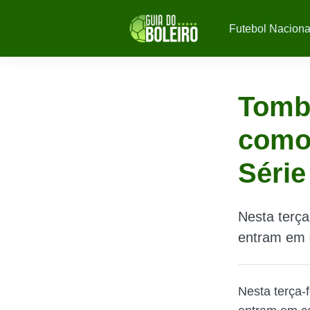
Futebol Naciona
Tombe
como 
Série
Nesta terça
entram em c
Nesta terça-f