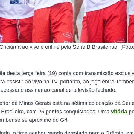
riciúma ao vivo e online pela Série B Brasileirão. (Foto
ite desta terça-feira (19) conta com transmissão exclusi
ra assistir ao vivo na TV, portanto, ao jogo entre Tombe
necessário assinar ao canal de televisão fechado.
terior de Minas Gerais está na sétima colocação da Séri
Brasileiro, com 25 pontos conquistados. Uma
vitória
po
ombense se aproxime do G4.
dada, o time acabou sendo derrotado para o Grêmio, em