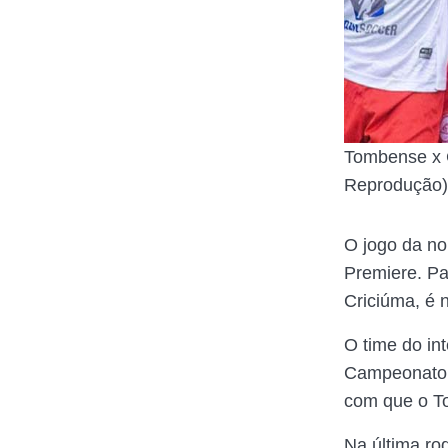
Tombense x C
Reprodução)
O jogo da no
Premiere. Pa
Criciúma, é 
O time do in
Campeonato 
com que o T
Na última ro