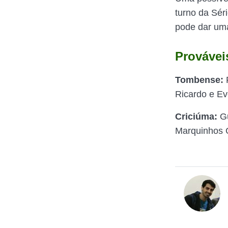
turno da Séri
pode dar uma
Provávei
Tombense:
F
Ricardo e Ev
Criciúma:
Gu
Marquinhos G