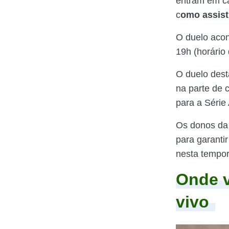
entram em c
c
omo assisti
O duelo acon
19h (horário 
O duelo dest
na parte de 
para a Série
Os donos da
para garanti
nesta tempor
Onde v
vivo