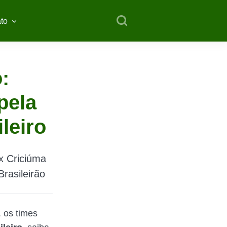
to
:
pela
leiro
 x Criciúma
rasileirão
. os times