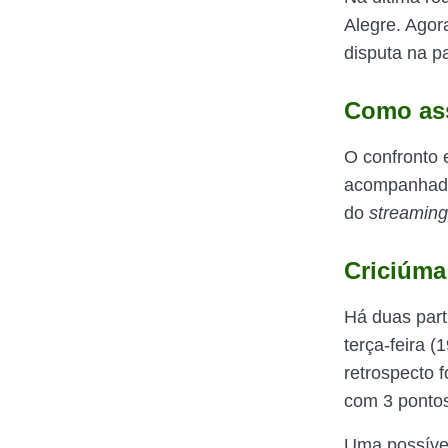
Alegre. Agor
disputa na pa
Como assi
O confronto 
acompanhado 
do
streamin
Criciúma
Há duas part
terça-feira 
retrospecto 
com 3 ponto
Uma possível 