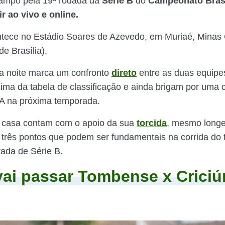
ampo pela 19ª rodada da
Série B
do
Campeonato Brasi
r ao vivo e online.
tece no Estádio Soares de Azevedo, em Muriaé, Minas 
de Brasília).
a noite marca um confronto
direto
entre as duas equipe
cima da tabela de classificação e ainda brigam por uma c
 A na próxima temporada.
 casa contam com o apoio da sua
torcida
, mesmo long
r três pontos que podem ser fundamentais na corrida do 
ada de Série B.
ai passar Tombense x Crici