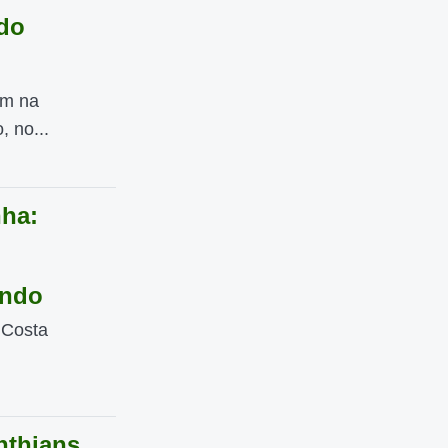
 do
am na
, no...
ha:
undo
 Costa
nthians