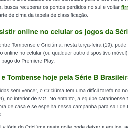
a, busca recuperar os pontos perdidos no sul e voltar
fi
rte de cima da tabela de classificação.
stir online no celular os jogos da Sér
entre Tombense e Criciúma, nesta terça-feira (19), pode 
online no celular (ou qualquer outro dispositivo móvel)
g
pago do Premiere Play.
 e Tombense hoje pela Série B Brasilei
idas sem vencer, o Criciúma tem uma difícil tarefa na no
(19), no interior de MG. No entanto, a equipe catarinens
fora de casa e se espelha nessa campanha para sair de 
s.
vitória do Criciúma nesta noite pode deixar a equipe, ao