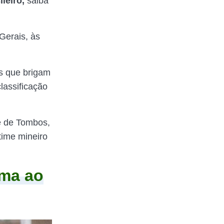
leiro,
saiba
Gerais, às
s que brigam
lassificação
e de Tombos,
time mineiro
úma ao