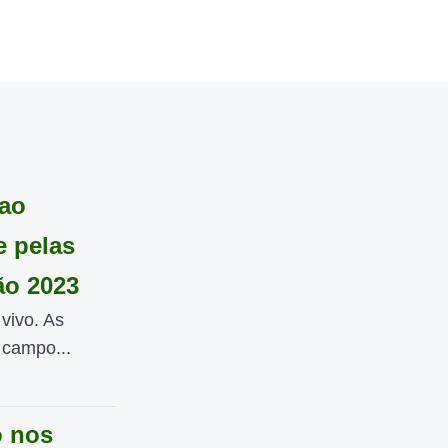
 ao
e pelas
ão 2023
vivo. As
 campo...
o nos