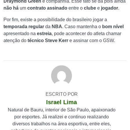
Draymond Green
e companhia. Esse fato se dá pois ainda
não
há
um
contrato
assinado
entre o
clube
e
jogador
.
Por fim, existe a possibilidade do brasileiro jogar a
temporada regular
da
NBA
. Caso mantenha o
bom nível
apresentado na
estreia
, pode acontecer do atleta chamar
atenção do
técnico Steve Kerr
e assinar com o GSW.
ESCRITO POR
Israel Lima
Natural de Bauru, interior de São Paulo, apaixonado
por esportes. Já realizei e continuo realizando
diversos trabalhos na área esportiva, entre eles,