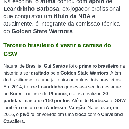
Na escolha, o
atleta
contou com
apoio
de
Leandrinho Barbosa
, ex-jogador profissional
que conquistou um
título da NBA
e,
atualmente, é integrante da comissão técnica
do
Golden State Warriors
.
Terceiro brasileiro à vestir a camisa do
GSW
Natural de Brasília,
Gui Santos
foi o
primeiro
brasileiro
na
história à ser
draftado
pelo
Golden State Warriors
. Além
do brasiliense, o clube já contratou outros dois brasileiros.
Em 2014, trouxe
Leandrinho
que estava sendo destaque
no
Suns
– no time de
Phoenix
, o atleta realizou
20
partidas
, marcando
150 pontos
. Além de
Barbosa
, o
GSW
também contou com
Anderson Varejão
. Na ocasião, em
2016, o
pivô
foi envolvido em uma
troca
com o
Cleveland
Cavaliers
.