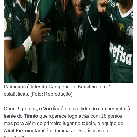
Palmeiras é líder do Campeonato Brasileiro em 7
estatísticas. (Foto: Reprodução)
Com 19 pontos, o
Verdão
é o novo líder do campeonato, à
frente do
Timão
que aparece logo atrás com 18 pontos,
mas para além do primeiro lugar na tabela, a equipe de
Abel Ferreira
também domina as estatísticas do