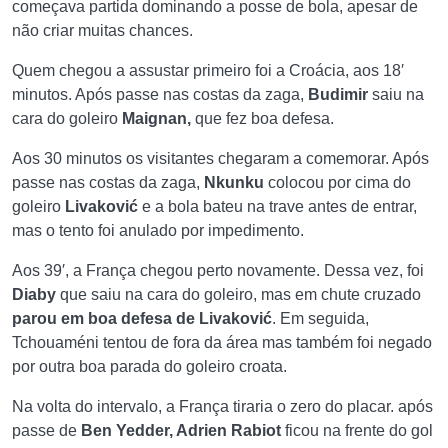
começava partida dominando a posse de bola, apesar de
não criar muitas chances.
Quem chegou a assustar primeiro foi a Croácia, aos 18′
minutos. Após passe nas costas da zaga,
Budimir
saiu na
cara do goleiro
Maignan,
que fez boa defesa.
Aos 30 minutos os visitantes chegaram a comemorar. Após
passe nas costas da zaga,
Nkunku
colocou por cima do
goleiro
Livaković
e a bola bateu na trave antes de entrar,
mas o tento foi anulado por impedimento.
Aos 39′, a França chegou perto novamente. Dessa vez, foi
Diaby
que saiu na cara do goleiro, mas em chute cruzado
parou em boa defesa de Livaković
. Em seguida,
Tchouaméni tentou de fora da área mas também foi negado
por outra boa parada do goleiro croata.
Na volta do intervalo, a França tiraria o zero do placar. após
passe de
Ben Yedder, Adrien Rabiot
ficou na frente do gol