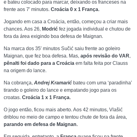
e bateu colocado para marcar, deixando os franceses na
frente aos 7′ minutos.
Croácia 0 x 1 França.
Jogando em casa a Croácia, então, começou a criar mais
chances. Aos 26,
Modrić
fez jogada individual e chutou de
fora da área exigindo boa defesa de Maignan.
Na marca dos 35′ minutos Sučić saiu frente ao goleiro
Maignan, que fez boa defesa. Mas,
após revisão do VAR
,
pênalti foi dado para a Croácia
em falta feita por Clauss
na origem do lance.
Na cobrança,
Andrej Kramarić
bateu com uma ‘paradinha’
tirando o goleiro do lance e empatando jogo para os
croatas.
Croácia 1 x 1 França.
O jogo então, ficou mais aberto. Aos 42 minutos, Vlašić
driblou no meio de campo e tentou chute de fora da área,
parando em defesa de Maignan.
Em seguida, entretanto, a
França
quase ficou na frente