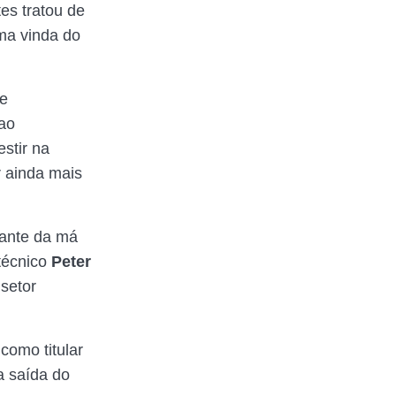
es tratou de
uma vinda do
de
ao
stir na
 ainda mais
iante da má
técnico
Peter
 setor
como titular
a saída do