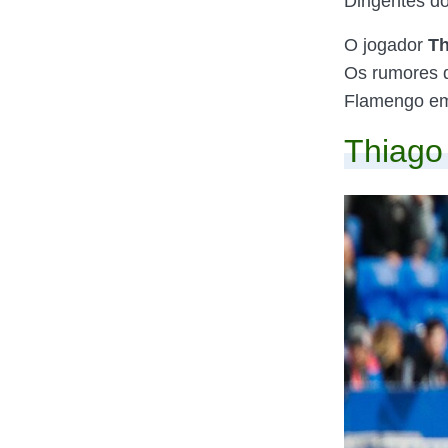
Dirigentes do
O jogador
Th
Os rumores d
Flamengo em
Thiago