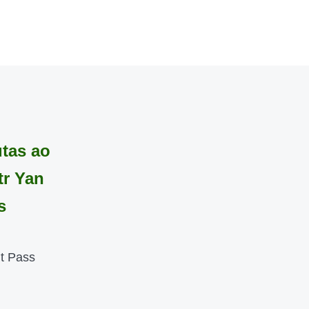
utas ao
tr Yan
s
ht Pass