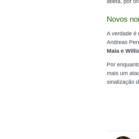
atleta, por or
Novos no
A verdade é 
Andreas Pere
Maia e Will
Por enquanto
mais um ata
sinalização d