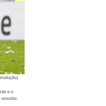
produção)
nte e o
o assunto.