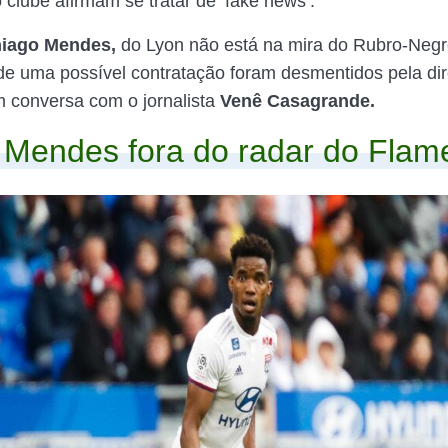
 clube afirmam se tratar de ‘fake news’.
iago Mendes,
do Lyon não está na mira do Rubro-Negr
e uma possível contratação foram desmentidos pela dir
 conversa com o jornalista
Venê Casagrande.
 Mendes fora do radar do Fla