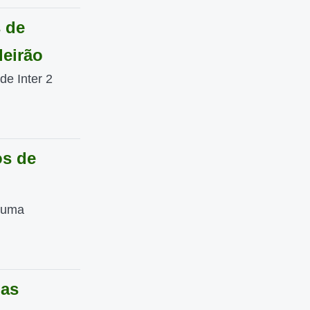
 de
leirão
de Inter 2
os de
u uma
das