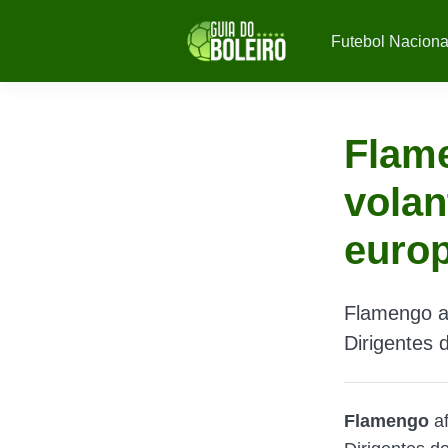
Futebol Naciona
Flam
volan
europ
Flamengo af
Dirigentes 
Flamengo
af