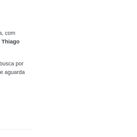
a, com
 Thiago
 busca por
be aguarda