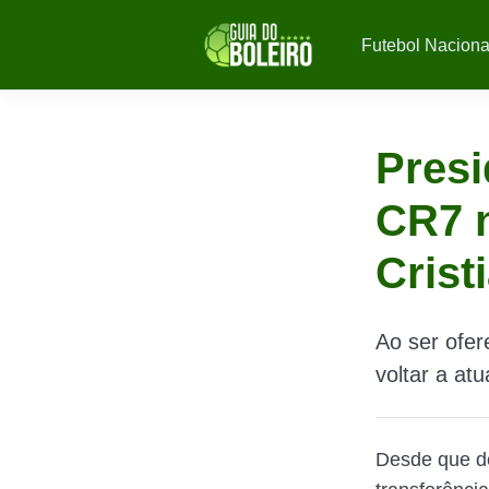
Futebol Naciona
Presi
CR7 n
Crist
Ao ser ofer
voltar a at
Desde que de