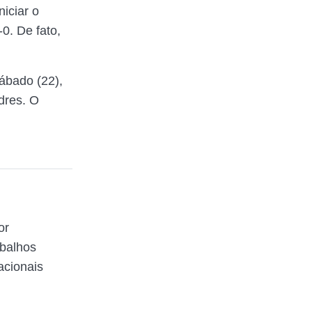
iciar o
0. De fato,
ábado (22),
dres. O
or
abalhos
acionais