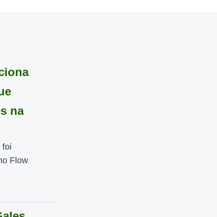
ciona
ue
es na
 foi
 no Flow
Gales