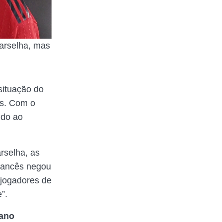
arselha, mas
situação do
es. Com o
ido ao
rselha, as
francês negou
 jogadores de
”.
iano