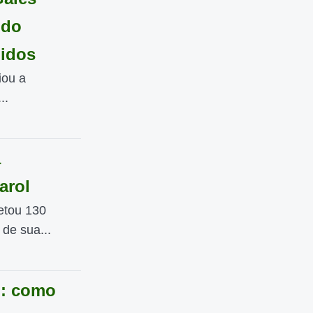
 do
idos
iou a
..
a
arol
letou 130
de sua...
o: como