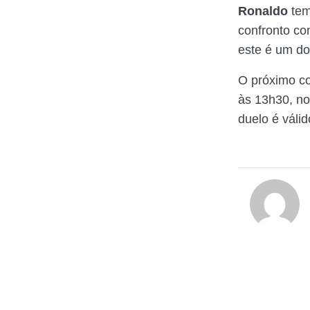
Ronaldo
tem 
confronto con
este é um do
O próximo co
às 13h30, no
duelo é váli