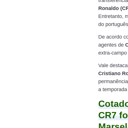
transferênci
Ronaldo (C
Entretanto, 
do português
De acordo co
agentes de
extra-campo 
Vale destaca
Cristiano R
permanência 
a temporada 
Cotado
CR7 fo
Marse