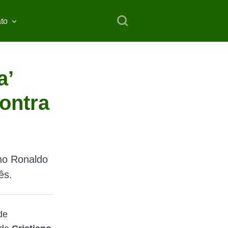
to
a’
ontra
ano Ronaldo
ês.
de