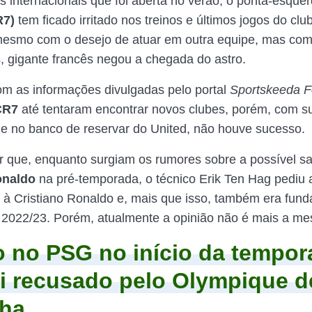
as internacionais que foi aberta no verão, o ponta-esque
R7)
tem ficado irritado nos treinos e últimos jogos do club
mesmo com o desejo de atuar em outra equipe, mas com
, gigante francês negou a chegada do astro.
m as informações divulgadas pelo portal
Sportskeeda Fo
CR7
até tentaram encontrar novos clubes, porém, com su
e no banco de reservar do United, não houve sucesso.
r que, enquanto surgiam os rumores sobre a possível s
onaldo
na pré-temporada, o técnico Erik Ten Hag pediu 
à Cristiano Ronaldo e, mais que isso, também era fund
2022/23. Porém, atualmente a opinião não é mais a m
 no PSG no início da tempor
i recusado pelo Olympique d
lha