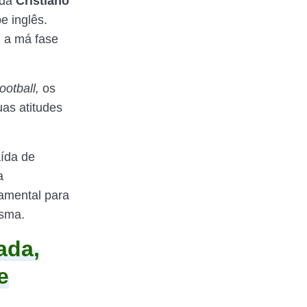
rda
Cristiano
e inglês.
 a má fase
otball,
os
as atitudes
aída de
a
amental para
esma.
ada,
e