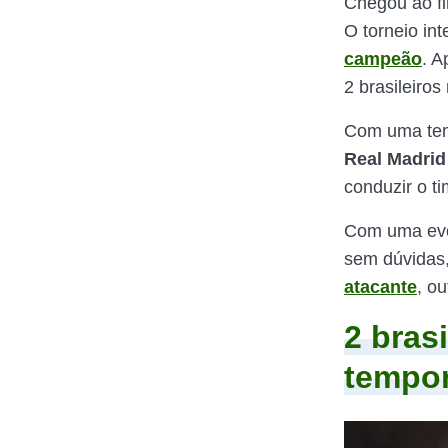
Chegou ao fi
O torneio int
campeão
. A
2 brasileiros 
Com uma tem
Real Madrid
conduzir o 
Com uma evol
sem dúvidas
atacante
, ou
2 bras
tempo