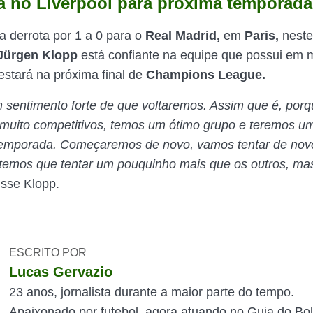
a no Liverpool para próxima temporada
derrota por 1 a 0 para o
Real Madrid,
em
Paris,
neste 
Jürgen Klopp
está confiante na equipe que possui em 
estará na próxima final de
Champions League.
 sentimento forte de que voltaremos. Assim que é, porq
muito competitivos, temos um ótimo grupo e teremos u
temporada. Começaremos de novo, vamos tentar de nov
temos que tentar um pouquinho mais que os outros, ma
disse Klopp.
ESCRITO POR
Lucas Gervazio
23 anos, jornalista durante a maior parte do tempo.
Apaixonado por futebol, agora atuando no Guia do Bol