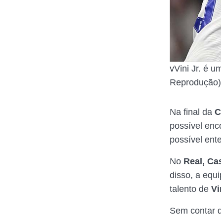
vVini Jr. é 
Reprodução)
Na final da
C
possível enc
possível ent
No
Real, Ca
disso, a equ
talento de
Vi
Sem contar q