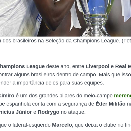
um dos brasileiros na Seleção da Champions League. (Fot
hampions League
deste ano, entre
Liverpool
e
Real M
ontrar alguns brasileiros dentro de campo. Mais que isso
ender a importância deles para suas equipes.
simiro
é um dos grandes pilares do meio-campo
meren
ipe espanhola conta com a segurança de
Éder Militão
na
nícius Júnior
e
Rodrygo
no ataque.
ue o lateral-esquerdo
Marcelo,
que deixa o clube no fin