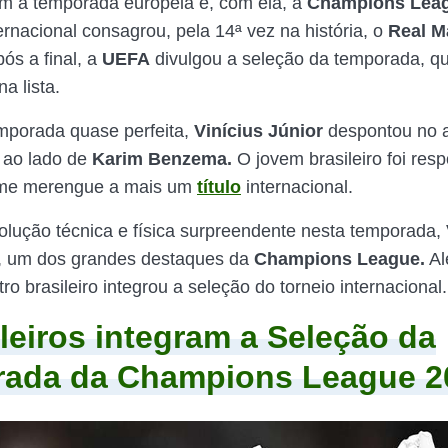
m a temporada europeia e, com ela, a
Champions Leag
ernacional consagrou, pela 14ª vez na história, o
Real M
pós a final, a
UEFA
divulgou a seleção da temporada, q
na lista.
porada quase perfeita,
Vinícius Júnior
despontou no 
ao lado de
Karim Benzema.
O jovem brasileiro foi res
time merengue a mais um
título
internacional.
ução técnica e física surpreendente nesta temporada,
, um dos grandes destaques da
Champions League.
Al
tro brasileiro integrou a seleção do torneio internacional.
ileiros integram a Seleção da
rada da Champions League 2