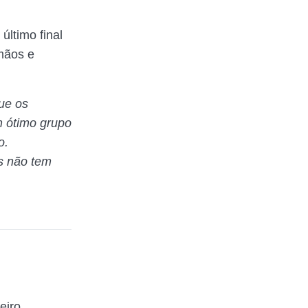
último final
mãos e
ue os
m ótimo grupo
o.
s não tem
eiro