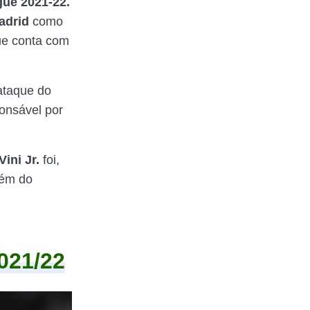
ue 2021-22.
adrid
como
ue conta com
ataque do
ponsável por
Vini Jr.
foi,
ém do
021/22