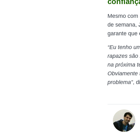
confianç
Mesmo com a 
de semana,
garante que 
“Eu tenho um
rapazes são 
na próxima 
Obviamente 
problema”
, 