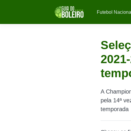
Futebol Naciona
Sele
2021-
tempo
A Champion
pela 14ª ve
temporada