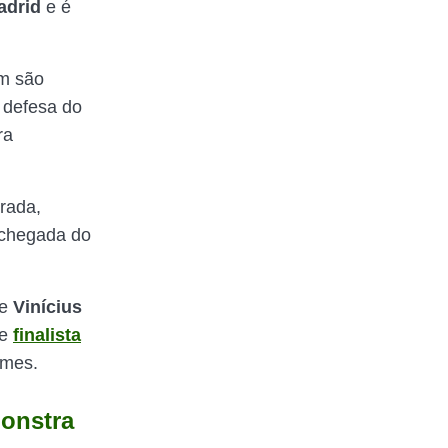
adrid
e é
ém são
 defesa do
ra
rada,
 chegada do
e
Vinícius
pe
finalista
imes.
monstra