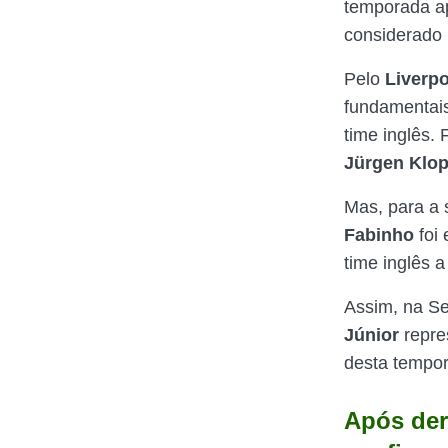
temporada ap
considerado 
Pelo
Liverpo
fundamentai
time inglês.
Jürgen
Klop
Mas, para a
Fabinho
foi 
time inglês a
Assim, na S
Júnior
repre
desta tempor
Após der