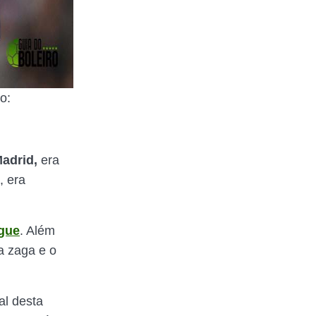
o:
adrid,
era
, era
gue
. Além
 zaga e o
al desta