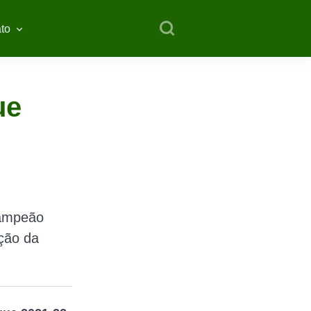
to
ue
campeão
eção da