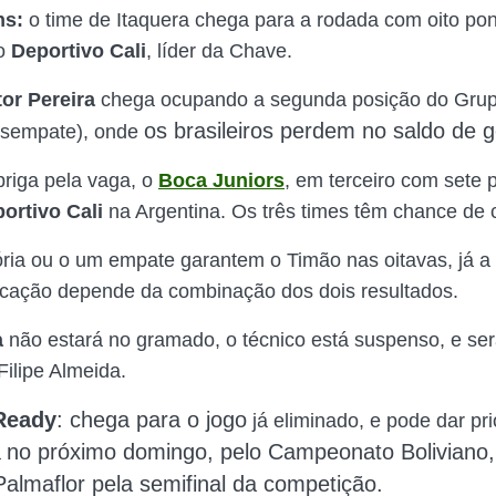
ns:
o time de Itaquera chega para a rodada com oito p
do
Deportivo Cali
, líder da Chave.
tor Pereira
chega ocupando a segunda posição do Grupo
os brasileiros
perdem no saldo de go
desempate), onde
riga pela vaga, o
Boca Juniors
, em terceiro com sete 
ortivo Cali
na Argentina. Os três times têm chance de c
ória ou o um empate garantem o Timão nas oitavas, já a 
ocação depende da combinação dos dois resultados.
a
não estará no gramado, o técnico está suspenso, e ser
 Filipe Almeida.
Ready
: chega para o jogo
já eliminado, e pode dar pr
no próximo domingo, pelo
Campeonato Boliviano
á
Palmaflor pela semifinal da competição.