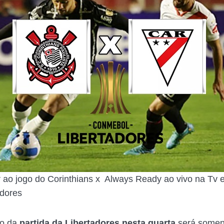
r ao jogo do Corinthians x Always Ready ao vivo na Tv e
adores
ão da
partida da Libertadores nesta quarta
será somen