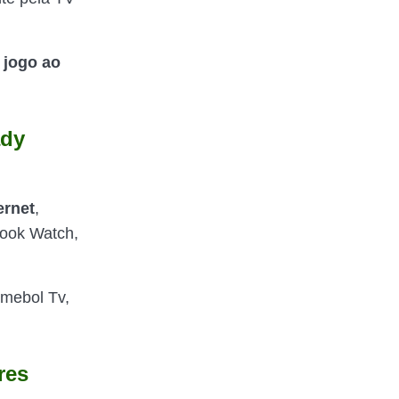
o
jogo ao
ady
ernet
,
book Watch,
mebol Tv,
res