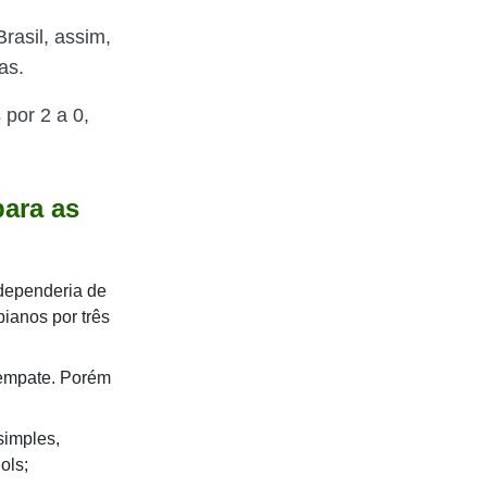
rasil, assim,
as.
 por 2 a 0,
para as
r dependeria de
bianos por três
 empate. Porém
simples,
ols;