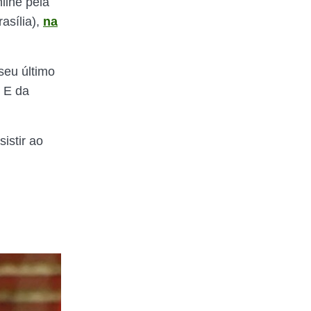
line pela
asília),
na
seu último
 E da
istir ao