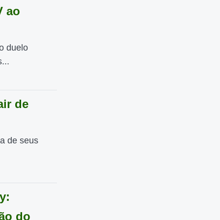
V ao
o duelo
...
ir de
a de seus
y:
ção do