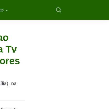
to
ao
a Tv
dores
lia), na