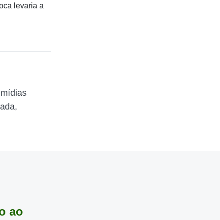
oca levaria a
 mídias
zada,
o ao