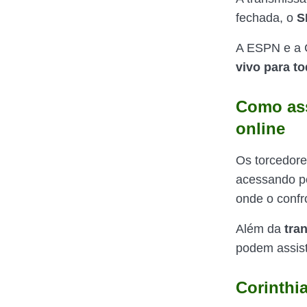
fechada, o
S
A ESPN e a C
vivo para to
Como ass
online
Os torcedor
acessando pe
onde o confr
Além da
tra
podem assisti
Corinthi