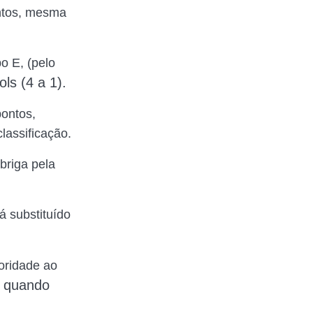
ontos, mesma
 E, (pelo
ls (4 a 1).
pontos,
lassificação.
briga pela
á substituído
ioridade ao
, quando