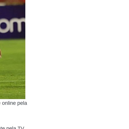
 online pela
te pela TV