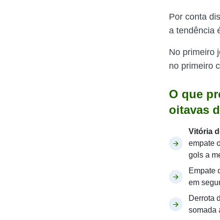
Por conta dis
a tendência
No primeiro 
no primeiro c
O que pre
oitavas 
Vitória 
empate o
gols a m
Empate d
em segun
Derrota d
somada a