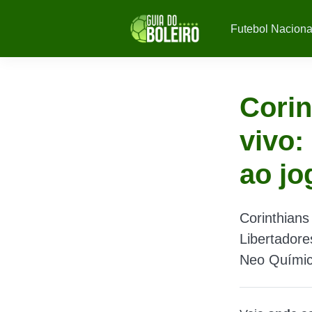
Futebol Naciona
Corin
vivo:
ao jo
Corinthians
Libertadores
Neo Químic