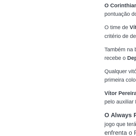
O Corinthia
pontuação 
O time de
Ví
critério de 
Também na b
recebe o
Dep
Qualquer vit
primeira col
Vítor Pereir
pelo auxiliar
O Always 
jogo que ter
enfrenta o 