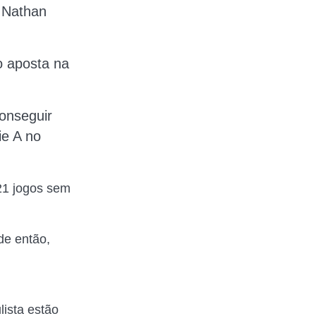
 Nathan
o
aposta na
onseguir
ie A no
 21 jogos sem
de então,
lista estão