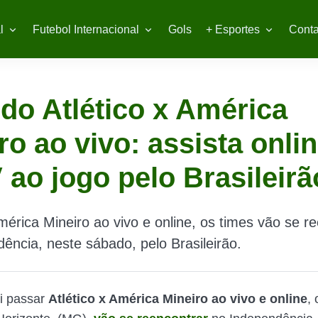
l
Futebol Internacional
Gols
+ Esportes
Conta
do Atlético x América
ro ao vivo: assista onlin
 ao jogo pelo Brasileirã
América Mineiro ao vivo e online, os times vão se r
ência, neste sábado, pelo Brasileirão.
i passar
Atlético x América Mineiro ao vivo e online
,