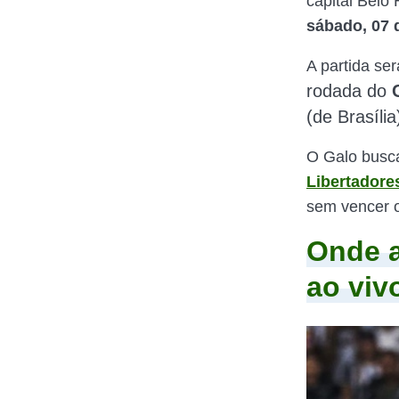
capital Belo
sábado, 07 d
A partida se
rodada do
(de Brasília
O Galo busca 
Libertadores
sem vencer o
Onde a
ao viv