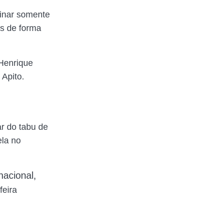
sinar somente
as de forma
 Henrique
 Apito.
ar do tabu de
ela no
nacional,
feira