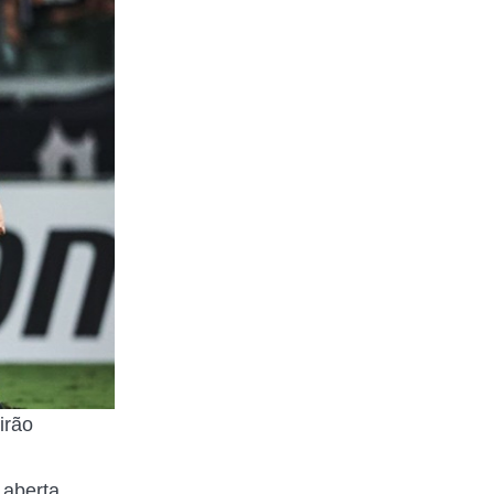
irão
 aberta,