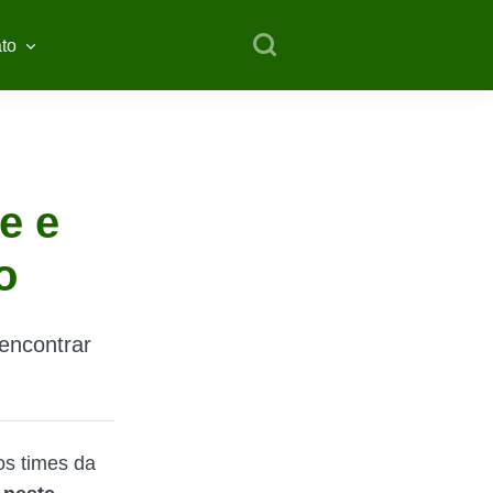
to
e e
o
eencontrar
 os times da