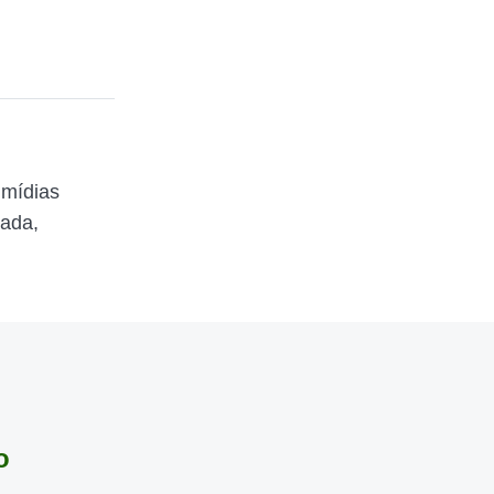
 mídias
zada,
o