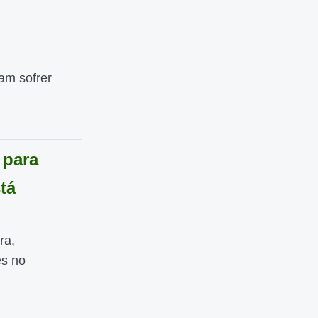
am sofrer
 para
tá
ra,
es no