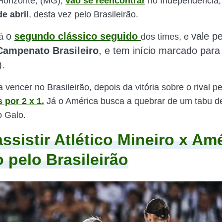
 Horizonte, (MG),
vão se reencontrar
no Independência
e abril
, desta vez pelo Brasileirão.
o
segundo clássico seguido
vale pe
rá
dos times, e
Campenato Brasileiro
, e tem início marcado par
).
vencer no Brasileirão, depois da vitória sobre o rival pe
 por 2 x 1.
Já o América busca a quebrar de um tabu d
 Galo.
ssistir Atlético Mineiro x Am
o pelo Brasileirão