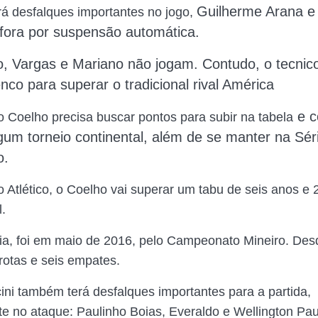
Guilherme Arana e
 desfalques importantes no jogo,
 fora por suspensão automática.
o,
Vargas e Mariano não jogam.
Contudo, o tecnic
enco para superar o tradicional rival América
e c
 Coelho precisa buscar pontos para subir na tabela
um torneio continental
, além de se manter na Sér
o.
 Atlético, o Coelho vai superar um tabu de seis anos e
l.
ória, foi em maio de 2016, pelo Campeonato Mineiro. Des
rotas e seis empates.
ni também terá desfalques importantes para a partida,
te no ataque: Paulinho Boias, Everaldo e Wellington Pau