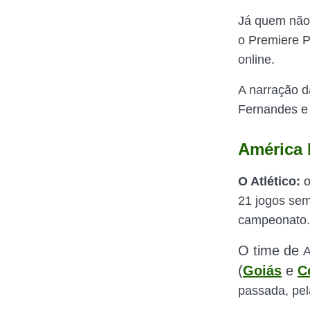
Já quem não 
o Premiere Pl
online.
A narração d
Fernandes e 
América M
O Atlético:
o
21 jogos sem
campeonato.
O time de
(
Goiás
e
C
passada, pel