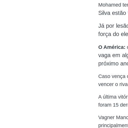
Mohamed terá
Silva estão
Já
por lesã
força do el
O América:
o
vaga em alg
próximo an
Caso vença o
vencer o riva
A última vit
foram 15 der
Vagner Manci
principalmen