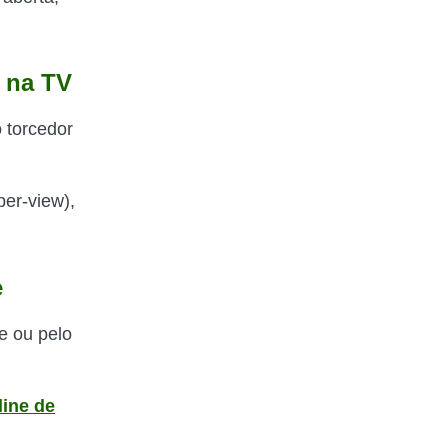
a na TV
 torcedor
per-view),
e
e ou pelo
line de