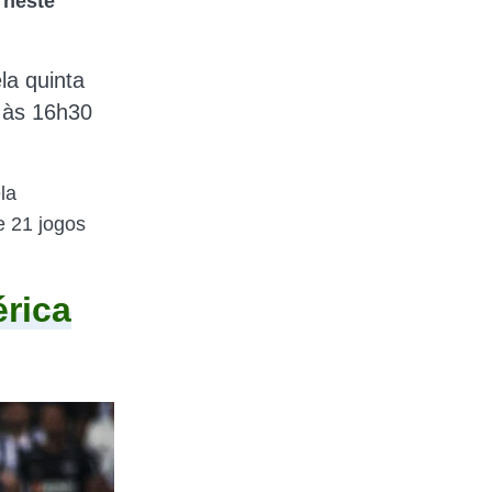
,
neste
la quinta
a às 16h30
la
e 21 jogos
érica