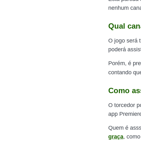
nenhum canal
Qual cana
O jogo será 
poderá assist
Porém, é pre
contando qu
Como ass
O torcedor p
app Premiere
Quem é asssi
graça
, como