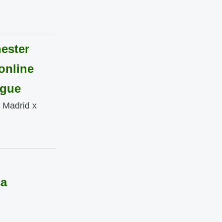
ester
 online
ague
e Madrid x
ca