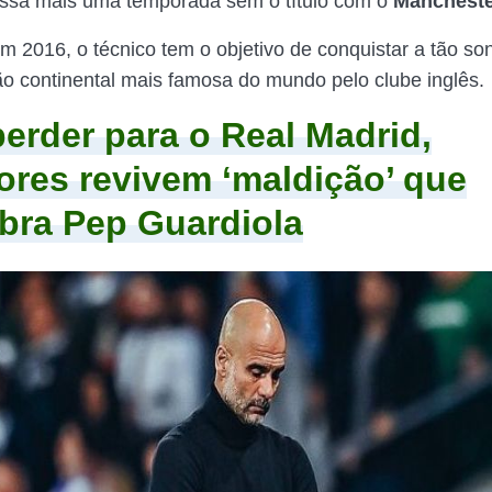
assa mais uma temporada sem o título com o
Mancheste
m 2016, o técnico tem o objetivo de conquistar a tão so
o continental mais famosa do mundo pelo clube inglês.
erder para o Real Madrid,
ores revivem ‘maldição’ que
ra Pep Guardiola