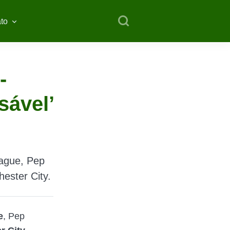
to
-
sável’
ague, Pep
ester City.
e
, Pep