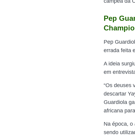
campeã da C
Pep Guar
Champion
Pep Guardiol
errada feita
A ideia surg
em entrevist
“Os deuses v
descartar Ya
Guardiola ga
africana par
Na época, o 
sendo utiliz