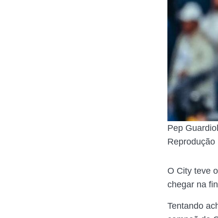
Pep Guardio
Reprodução
O City teve 
chegar na fi
Tentando ach