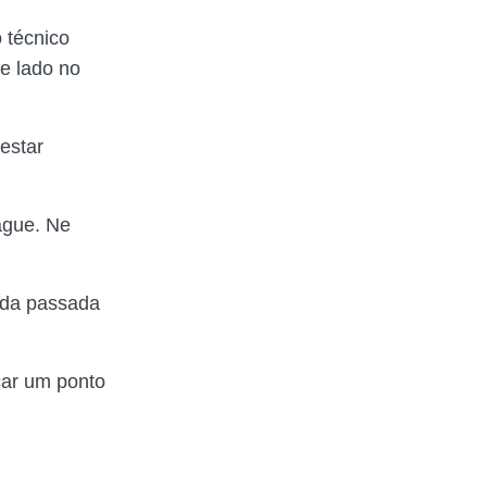
 técnico
e lado no
estar
ague. Ne
ada passada
car um ponto