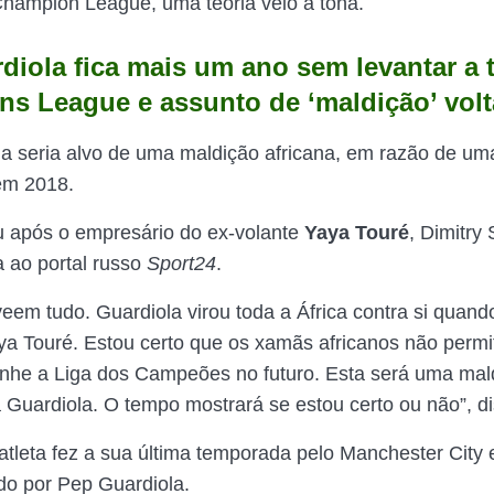
hampion League, uma teoria veio à tona.
diola fica mais um ano sem levantar a 
s League e assunto de ‘maldição’ volt
a seria alvo de uma maldição africana, em razão de um
 em 2018.
iu após o empresário do ex-volante
Yaya Touré
, Dimitry 
a ao portal russo
Sport24
.
eem tudo. Guardiola virou toda a África contra si quand
ya Touré. Estou certo que os xamãs africanos não permi
nhe a Liga dos Campeões no futuro. Esta será uma mal
a Guardiola. O tempo mostrará se estou certo ou não”, di
atleta fez a sua última temporada pelo Manchester City 
ado por Pep Guardiola.