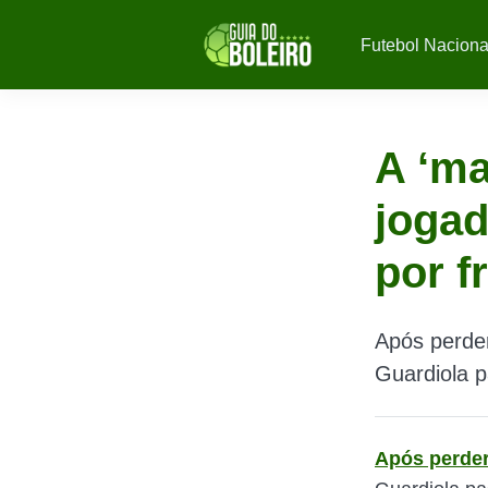
Futebol Naciona
A ‘ma
jogad
por 
Após perde
Guardiola 
Após perder