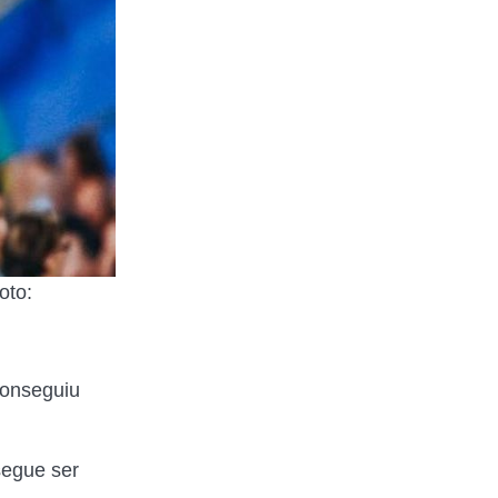
oto:
conseguiu
segue ser