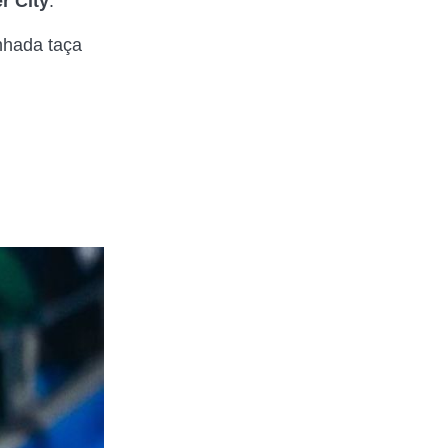
r City
.
nhada taça