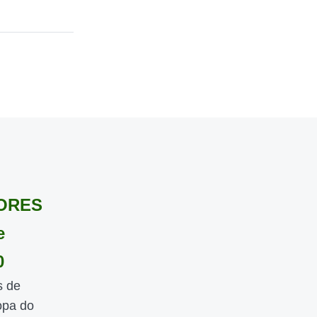
HORES
e
0
s de
opa do