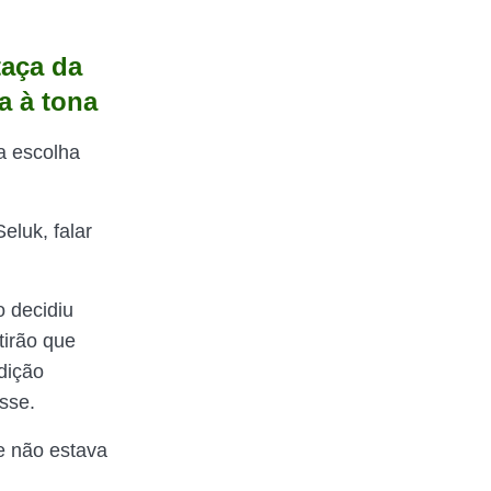
taça da
a à tona
a escolha
Seluk, falar
o decidiu
tirão que
dição
sse.
e não estava