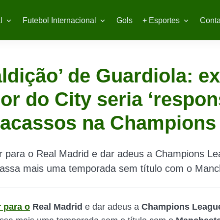
l
Futebol Internacional
Gols
+ Esportes
Conta
ldição’ de Guardiola: ex
or do City seria ‘respon
fracassos na Champions
r para o Real Madrid e dar adeus a Champions Le
passa mais uma temporada sem título com o Manch
 para o
Real Madrid
e dar adeus a
Champions Leagu