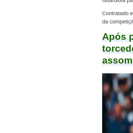
Guardiola p
Contratado e
da competiçã
Após p
torced
assomb