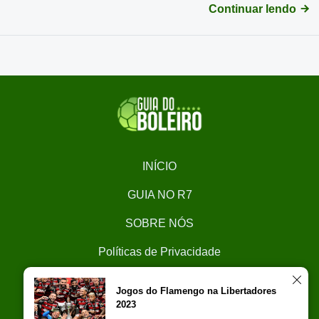
Continuar lendo
INÍCIO
GUIA NO R7
SOBRE NÓS
Políticas de Privacidade
CONTATO
Jogos do Flamengo na Libertadores
2023
Trabalhe Conosco