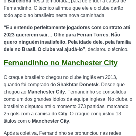
o
Barcelona
nesta temporada, para defender a causa de
Fernandinho. O técnico afirmou que ele e o clube darão
todo apoio ao brasileiro nesta nova caminhada.
“Eu entendo perfeitamente jogadores com contrato até
2023 quererem sair… Olhe para Ferran Torres. Não
quero ninguém insatisfeito. Pela idade dele, pela família
dele no Brasil. O clube vai ajudá-lo”
, declarou o técnico.
Fernandinho no Manchester City
O craque brasileiro chegou no clube inglês em 2013,
quando foi comprado do
Shakhtar Donetsk
. Desde que
chegou ao
Manchester City
, Fernandinho se consolidou
como um dos grandes ídolos da equipe inglesa. No clube, o
brasileiro disputou até o momento 373 partidas, marcando
25 gols com a camisa do
City
. O craque conquistou 13
títulos com o
Manchester City
.
Após a coletiva, Fernandinho se pronunciou nas redes