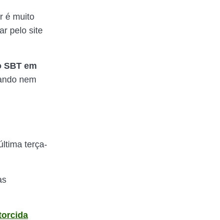
r é muito
r pelo site
o SBT em
sando nem
ltima terça-
as
torcida