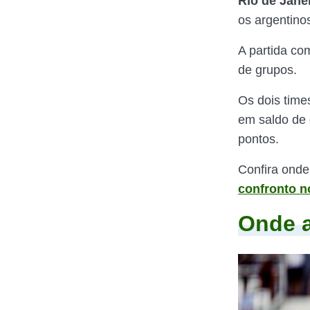
Rio de Jane
os argentino
A partida c
de grupos.
Os dois times
em saldo de 
pontos.
Confira onde
confronto 
Onde a