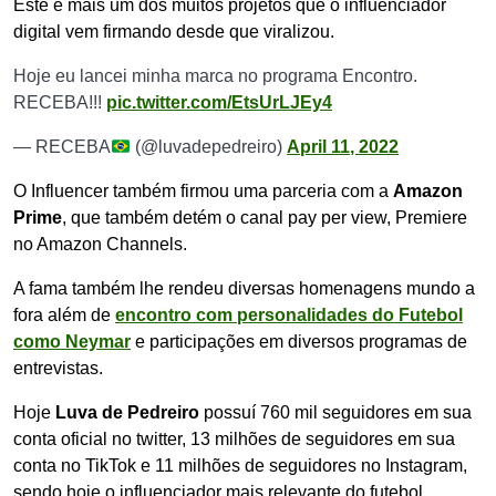
Este é mais um dos muitos projetos que o influenciador
digital vem firmando desde que viralizou.
Hoje eu lancei minha marca no programa Encontro.
RECEBA!!!
pic.twitter.com/EtsUrLJEy4
— RECEBA
(@luvadepedreiro)
April 11, 2022
O Influencer também firmou uma parceria com a
Amazon
Prime
, que também detém o canal pay per view, Premiere
no Amazon Channels.
A fama também lhe rendeu diversas homenagens mundo a
fora além de
encontro com personalidades do Futebol
como Neymar
e participações em diversos programas de
entrevistas.
Hoje
Luva de Pedreiro
possuí 760 mil seguidores em sua
conta oficial no twitter, 13 milhões de seguidores em sua
conta no TikTok e 11 milhões de seguidores no Instagram,
sendo hoje o influenciador mais relevante do futebol.