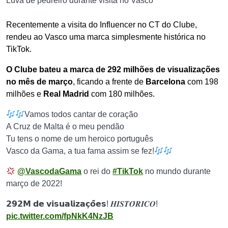
Luva de pedreiro durante visita no Vasco
Recentemente a visita do Influencer no CT do Clube,
rendeu ao Vasco uma marca simplesmente histórica no
TikTok.
O Clube bateu a marca de 292 milhões de visualizações
no mês de março
, ficando a frente de
Barcelona
com 198
milhões e
Real Madrid
com 180 milhões.
Vamos todos cantar de coração
A Cruz de Malta é o meu pendão
Tu tens o nome de um heroico português
Vasco da Gama, a tua fama assim se fez!
@VascodaGama
o rei do
#TikTok
no mundo durante
março de 2022!
𝟮𝟵𝟮𝗠 𝗱𝗲 𝘃𝗶𝘀𝘂𝗮𝗹𝗶𝘇𝗮𝗰̧𝗼̃𝗲𝘀! 𝑯𝑰𝑺𝑻𝑶́𝑹𝑰𝑪𝑶!
pic.twitter.com/fpNkK4NzJB