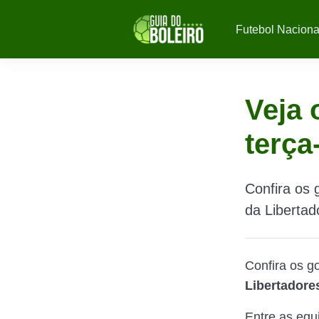
Futebol Naciona
Veja 
terça
Confira os 
da Libertad
Confira os g
Libertadore
Entre as equ