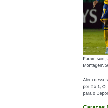
Foram seis jo
Montagem/Gu
Além desses
por 2 x 1, O
para o Deport
Caracas 