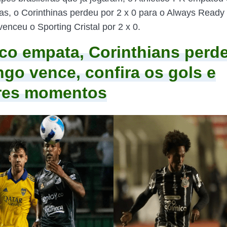
s, o Corinthinas perdeu por 2 x 0 para o Always Ready 
enceu o Sporting Cristal por 2 x 0.
ico empata, Corinthians perde
go vence, confira os gols e
res momentos