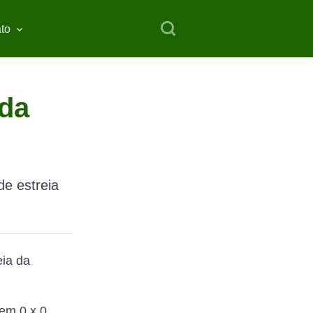
to
 da
de estreia
eia da
 em 0 x 0