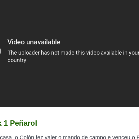
x 1 Peñarol
asa, o Colón fez valer o mando de campo e venceu o P