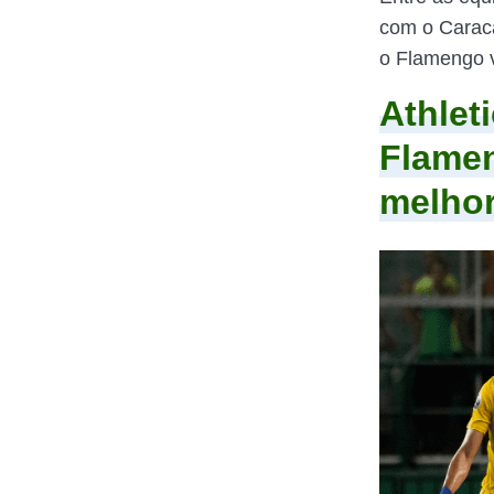
com o Caraca
o Flamengo v
Athlet
Flamen
melho