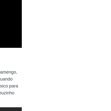
Flamengo,
Atuando
sico para
heuzinho