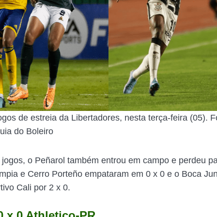
gos de estreia da Libertadores, nesta terça-feira (05). F
ia do Boleiro
 jogos, o Peñarol também entrou em campo e perdeu pa
limpia e Cerro Porteño empataram em 0 x 0 e o Boca Jun
ivo Cali por 2 x 0.
0 x 0 Athletico-PR