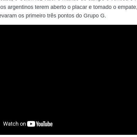
dos argentinos terem aberto o placar e tomado o empate
evaram os primeiro três pontos do Grupo G.