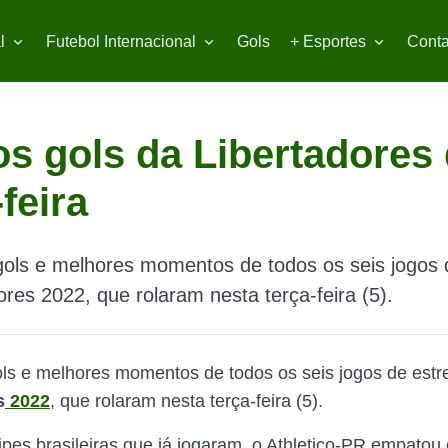
l
Futebol Internacional
Gols
+ Esportes
Conta
os gols da Libertadores
-feira
gols e melhores momentos de todos os seis jogos 
ores 2022, que rolaram nesta terça-feira (5).
ols e melhores momentos de todos os seis jogos de estr
s
2022
, que rolaram nesta terça-feira (5).
ipes brasileiras que já jogaram, o Athletico-PR empatou