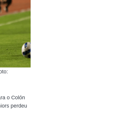
oto:
ra o Colón
iors perdeu