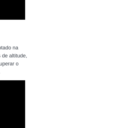
otado na
de altitude,
superar o
.