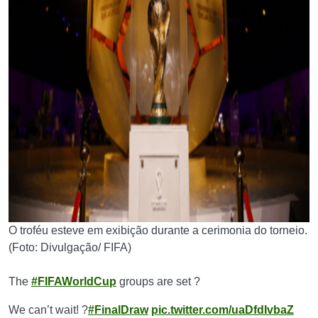
O troféu esteve em exibição durante a cerimonia do torneio.
(Foto: Divulgação/ FIFA)
The
#FIFAWorldCup
groups are set ?
We can’t wait! ?
#FinalDraw
pic.twitter.com/uaDfdIvbaZ