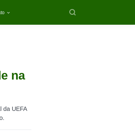
to
de na
al da UEFA
o.