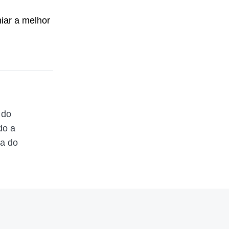
iar a melhor
 do
do a
ta do