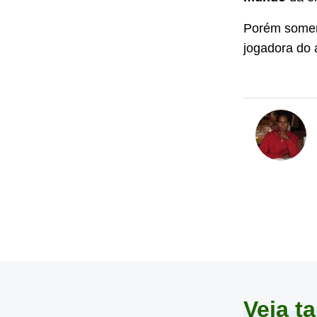
Porém somen
jogadora do 
Veja 