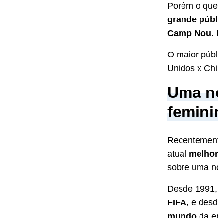
Porém o que
grande públ
Camp Nou
.
O maior públ
Unidos x Chi
Uma no
femini
Recentemen
atual
melhor
sobre uma no
Desde 1991, 
FIFA
, e des
mundo
da en