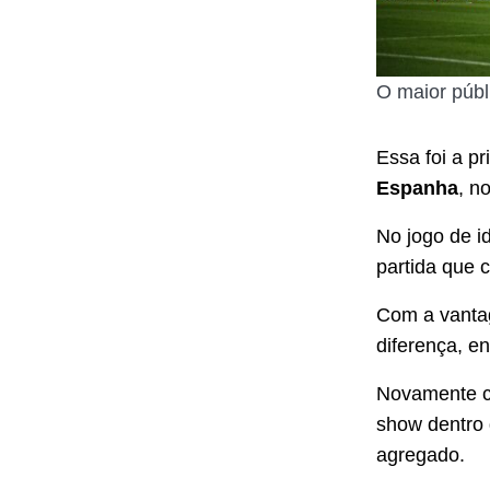
O maior públi
Essa foi a p
Espanha
, n
No jogo de i
partida que 
Com a vant
diferença, en
Novamente c
show dentro 
agregado.