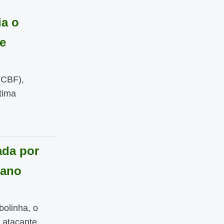
ia o
e
(CBF),
tima
ada por
lano
olinha, o
 atacante