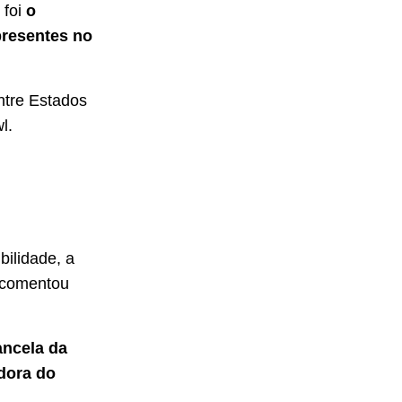
 foi
o
presentes no
ntre Estados
l.
ilidade, a
comentou
ncela da
dora do