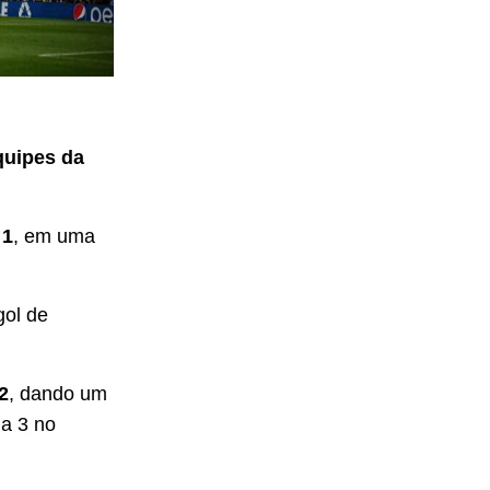
quipes da
 1
, em uma
gol de
2
, dando um
 a 3 no