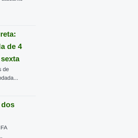
reta:
a de 4
 sexta
s de
odada...
 dos
IFA
.