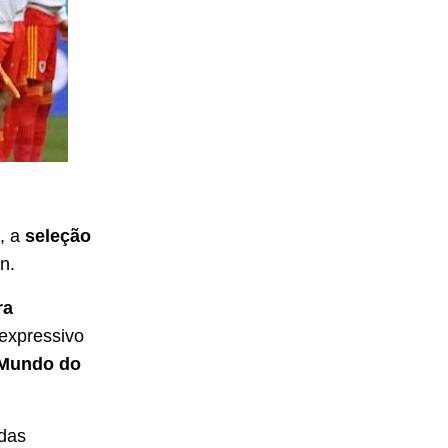
, a
seleção
n.
ra
expressivo
Mundo do
 das