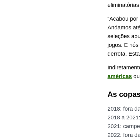
eliminatórias
“Acabou por 
Andamos até 
seleções apu
jogos. E nós
derrota. Est
Indiretament
américas
que
As copas
2018: fora 
2018 a 2021:
2021: campe
2022: fora 