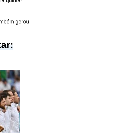
ma quinta-
também gerou
ar: