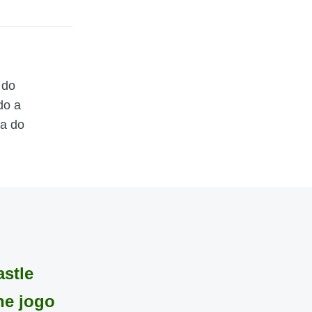
 do
do a
ta do
stle
ne jogo