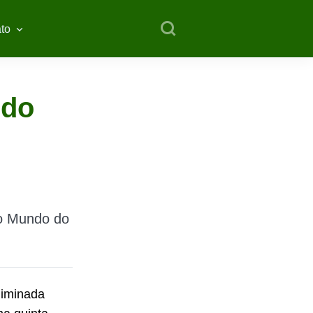
to
 do
do Mundo do
liminada