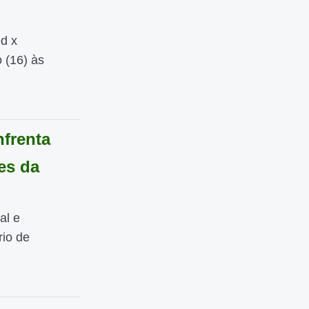
ed x
 (16) às
nfrenta
es da
al e
io de