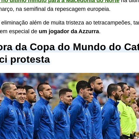
 no último minuto para a Macedônia do Norte
na últi
 março, na semifinal da repescagem europeia.
a eliminação além de muita tristeza ao tetracampeões, 
 em especial de
um jogador da Azzurra
.
 fora da Copa do Mundo do Cat
i protesta