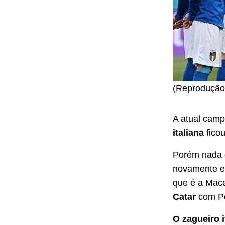
(Reprodução
A atual camp
italiana
ficou
Porém nada q
novamente es
que é a Mace
Catar
com Po
O zagueiro 