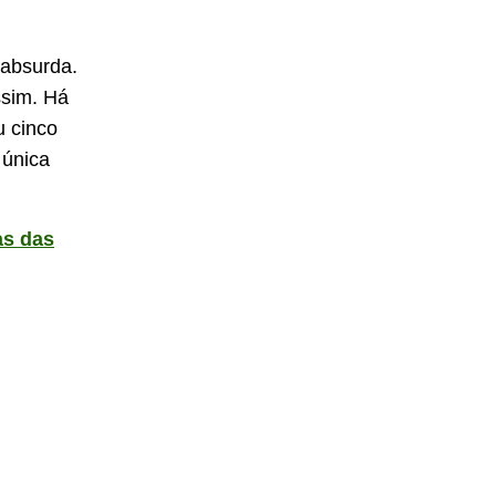
 absurda.
ssim. Há
u cinco
 única
as das