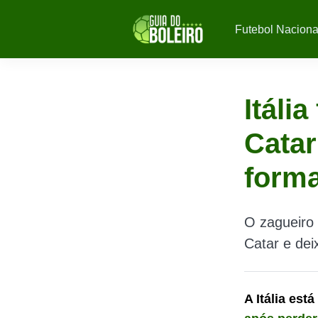
Futebol Naciona
Itáli
Catar
forma
O zagueiro 
Catar e dei
A Itália es