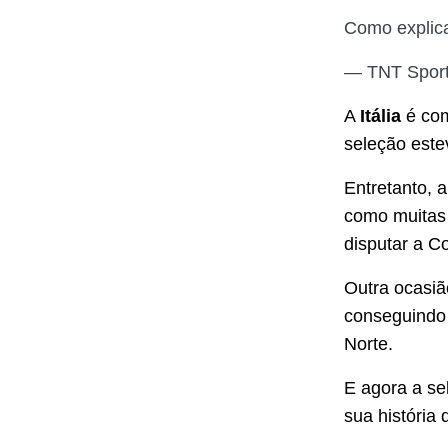
Como explica
— TNT Spor
A
Itália
é com
seleção estev
Entretanto, a
como muitas 
disputar a 
Outra ocasi
conseguindo s
Norte.
E agora a se
sua história