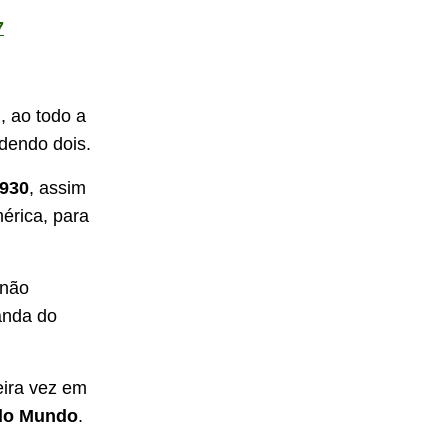
7
, ao todo a
rdendo dois.
930
, assim
érica, para
 não
landa do
eira vez em
do Mundo
.