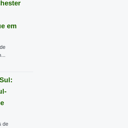
chester
ue em
 de
...
Sul:
ul-
de
s de