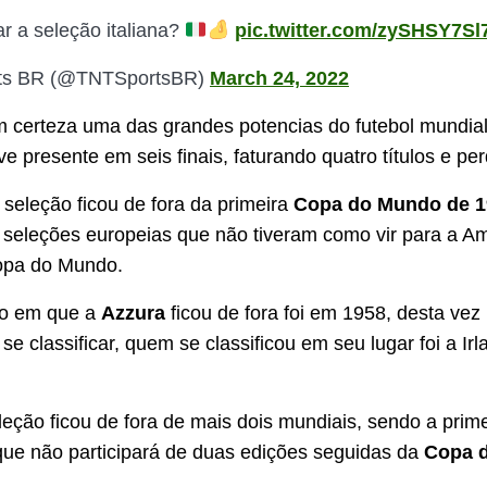
r a seleção italiana?
pic.twitter.com/zySHSY7Sl
ts BR (@TNTSportsBR)
March 24, 2022
 certeza uma das grandes potencias do futebol mundial
e presente em seis finais, faturando quatro títulos e pe
 seleção ficou de fora da primeira
Copa do Mundo de 1
seleções europeias que não tiveram como vir para a Am
Copa do Mundo.
ão em que a
Azzura
ficou de fora foi em 1958, desta vez
e classificar, quem se classificou em seu lugar foi a Ir
leção ficou de fora de mais dois mundiais, sendo a prim
 que não participará de duas edições seguidas da
Copa 