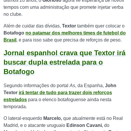
últimos 20 anos, o
Glorioso
agora vê esperança de novos
tempos com uma administração que promete injetar verba
no clube.
Além de cuidar das dívidas,
Textor
também quer colocar o
Botafogo
no patamar dos melhores times de futebol do
Brasil
, e para isso sabe que precisa de reforços de peso.
Jornal espanhol crava que Textor irá
buscar dupla estrelada para o
Botafogo
Segundo informações do portal
As
, da Espanha,
John
Textor
irá tentar de tudo para trazer dois reforços
estrelados
para o elenco botafoguense ainda nesta
temporada.
O lateral-esquerdo
Marcelo,
que atualmente está no Real
Madrid, e o atacante uruguaio
Edinson Cavani,
do