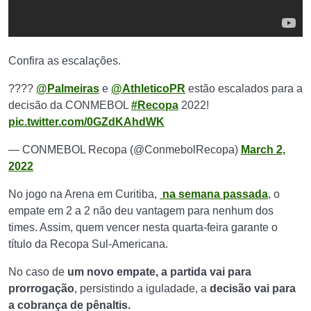
Confira as escalações.
????
@Palmeiras
e
@AthleticoPR
estão escalados para a
decisão da CONMEBOL
#Recopa
2022!
pic.twitter.com/0GZdKAhdWK
— CONMEBOL Recopa (@ConmebolRecopa)
March 2,
2022
No jogo na Arena em Curitiba,
na semana passada
, o
empate em 2 a 2 não deu vantagem para nenhum dos
times. Assim, quem vencer nesta quarta-feira garante o
título da Recopa Sul-Americana.
No caso de
um novo empate, a partida vai para
prorrogação
, persistindo a iguladade, a
decisão vai para
a cobrança de pênaltis.