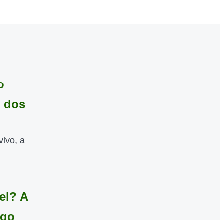
o
l dos
vivo, a
el? A
ngo