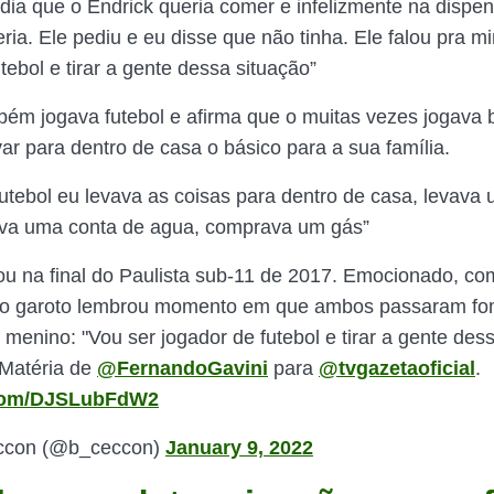
ia que o Endrick queria comer e infelizmente na dispen
ria. Ele pediu e eu disse que não tinha. Ele falou pra m
tebol e tirar a gente dessa situação”
ém jogava futebol e afirma que o muitas vezes jogava 
ar para dentro de casa o básico para a sua família.
futebol eu levava as coisas para dentro de casa, levava
ava uma conta de agua, comprava um gás”
hou na final do Paulista sub-11 de 2017. Emocionado, co
do garoto lembrou momento em que ambos passaram fo
menino: "Vou ser jogador de futebol e tirar a gente des
 Matéria de
@FernandoGavini
para
@tvgazetaoficial
.
r.com/DJSLubFdW2
ccon (@b_ceccon)
January 9, 2022