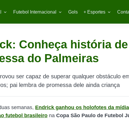
l
Futebol Internacional
Gols
+ Esportes
Conta
ck: Conheça história de
essa do Palmeiras
provou ser capaz de superar qualquer obstáculo e
vos; pai lembra de promessa dele ainda criança
 duas semanas,
Endrick ganhou os holofotes da mídia
o futebol brasileiro
na
Copa São
Paulo
de
Futebol
J