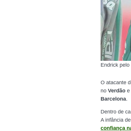
Endrick pelo
O atacante d
no
Verdão
e 
Barcelona
.
Dentro de ca
A infância d
confiança na