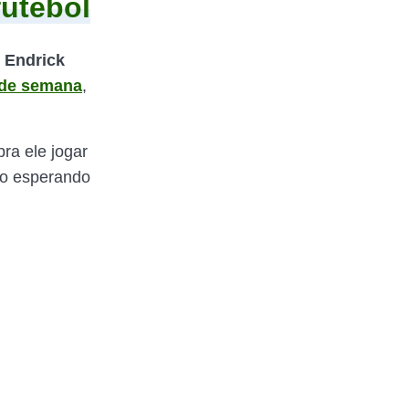
futebol
e
Endrick
 de semana
,
ra ele jogar
ao esperando