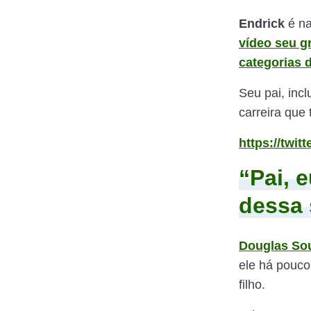
Endrick
é na
vídeo seu g
categorias 
Seu pai, inc
carreira que
https://twi
“Pai, e
dessa 
Douglas Sou
ele há pouco
filho.