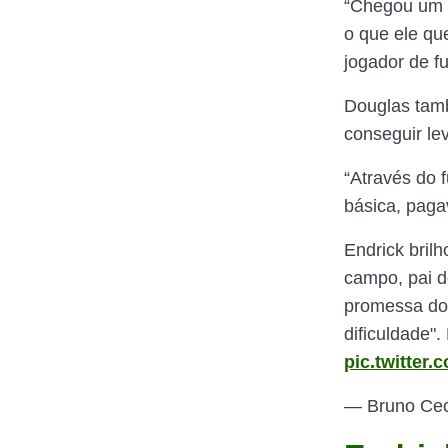
“Chegou um d
o que ele que
jogador de fu
Douglas tamb
conseguir lev
“Através do 
básica, pag
Endrick bril
campo, pai 
promessa do 
dificuldade".
pic.twitte
— Bruno Ce