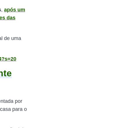
s
,
após um
es das
ial de uma
34?s=20
nte
entada por
 casa para o