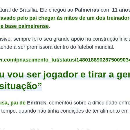
tural de Brasília. Ele chegou ao
Palmeiras
com
11 ano
ravado pelo pai chegar às mãos de um dos treinador
de base palmeirense
.
lusive, sempre foi o seu grande apoio na construção inic
 tende a ser promissora dentro do futebol mundial.
tter.com/pnascimento_fut/status/14801889028750090
u vou ser jogador e tirar a ge
situação”
sa, pai de
Endrick
, comentou sobre a dificuldade enfr
 tempo, quando não tinha condições de ter alimento em