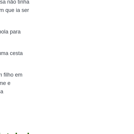
sa não tinha
im que ia ser
bola para
 uma cesta
m filho em
me e
sa