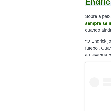
Endric
Sobre a paixã
sempre se m
quando aind
“O Endrick j
futebol. Qua
eu levantar 