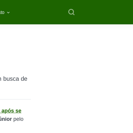
to
m busca de
 após se
únior
pelo