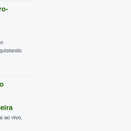
ro-
do
quistando
mo
eira
a ao vivo,