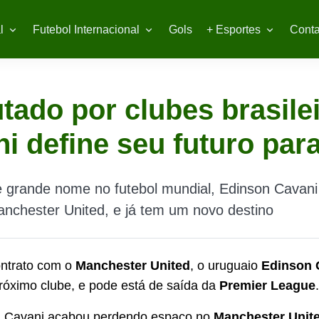
l
Futebol Internacional
Gols
+ Esportes
Conta
tado por clubes brasilei
i define seu futuro par
 grande nome no futebol mundial, Edinson Cavani
nchester United, e já tem um novo destino
ontrato com o
Manchester United
, o uruguaio
Edinson
próximo clube, e pode está de saída da
Premier League
.
, Cavani acabou perdendo espaço no
Manchester Unit