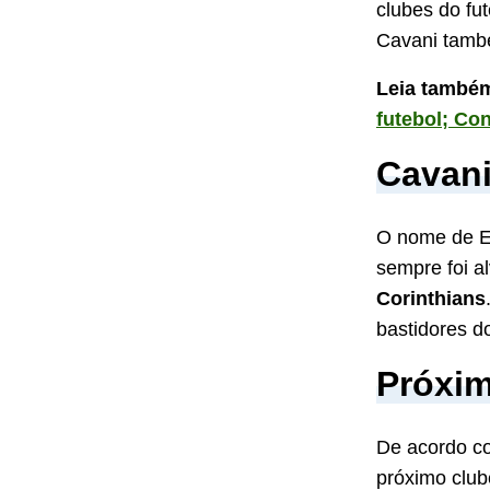
clubes do fu
Cavani també
Leia també
futebol; Co
Cavani
O nome de Ed
sempre foi a
Corinthians
bastidores 
Próxim
De acordo c
próximo club