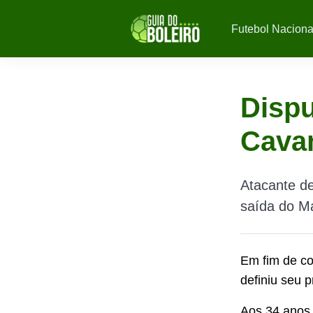
Futebol Naciona
Dispu
Cavan
Atacante de
saída do Ma
Em fim de c
definiu seu 
Aos 34 anos