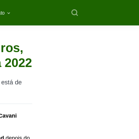
to
ros,
a 2022
 está de
Cavani
ed
depois do