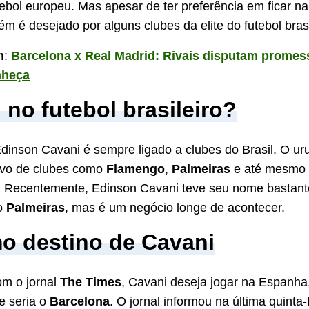
tebol europeu. Mas apesar de ter preferência em ficar n
m é desejado por alguns clubes da elite do futebol brasi
m
:
Barcelona x Real Madrid: Rivais disputam promes
nheça
 no futebol brasileiro?
inson Cavani é sempre ligado a clubes do Brasil. O ur
lvo de clubes como
Flamengo
,
Palmeiras
e até mesmo
. Recentemente, Edinson Cavani teve seu nome bastant
do
Palmeiras
, mas é um negócio longe de acontecer.
o destino de Cavani
om o jornal
The Times
, Cavani deseja jogar na Espanha
e seria o
Barcelona
. O jornal informou na última quinta-f