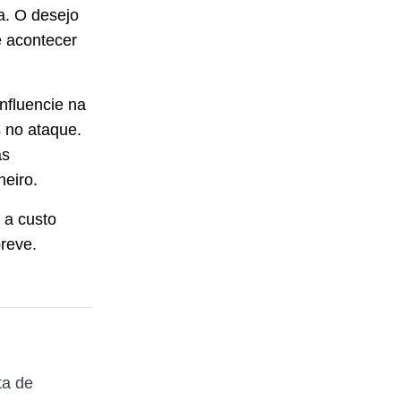
a. O desejo
e acontecer
nfluencie na
 no ataque.
as
neiro.
 a custo
reve.
ta de