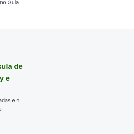
 no Guia
sula de
y e
adas e o
o