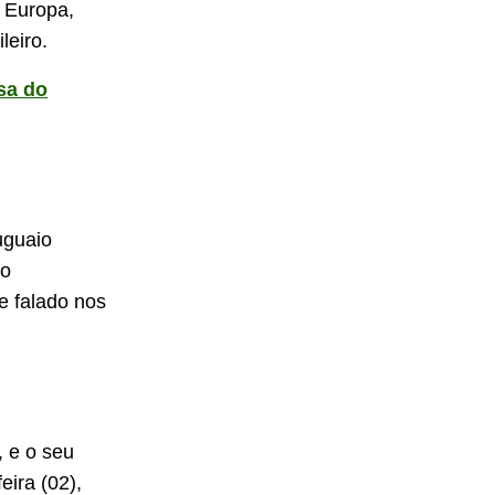
a Europa,
leiro.
sa do
uguaio
 o
e falado nos
, e o seu
eira (02),