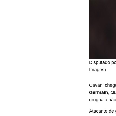
Disputado por
Images)
Cavani cheg
Germain
, c
uruguaio não
Atacante de 