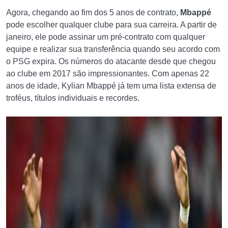
Agora, chegando ao fim dos 5 anos de contrato,
Mbappé
pode escolher qualquer clube para sua carreira. A partir de
janeiro, ele pode assinar um pré-contrato com qualquer
equipe e realizar sua transferência quando seu acordo com
o PSG expira. Os números do atacante desde que chegou
ao clube em 2017 são impressionantes. Com apenas 22
anos de idade, Kylian Mbappé já tem uma lista extensa de
troféus, títulos individuais e recordes.