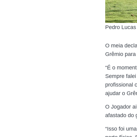
Pedro Lucas 
O meia decla
Grêmio para 
“É o moment
Sempre falei
profissional 
ajudar o Grê
O Jogador a
afastado do g
“Isso foi um