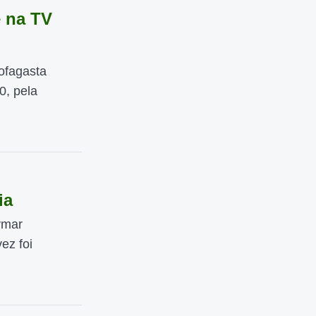
e na TV
tofagasta
0, pela
ia
ymar
ez foi