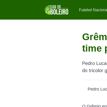
Futebol Naciona
Grêmi
time 
Pedro Lucas
do tricolor
Pedro Luc
O Grêmio en