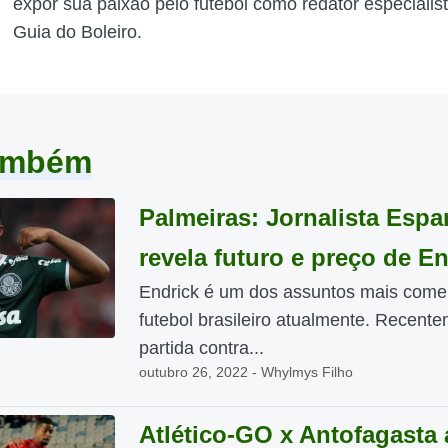
expor sua paixão pelo futebol como redator especialis
Guia do Boleiro.
também
Palmeiras: Jornalista Espa
revela futuro e preço de E
Endrick é um dos assuntos mais come
futebol brasileiro atualmente. Recent
partida contra...
outubro 26, 2022 - Whylmys Filho
Atlético-GO x Antofagasta 