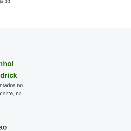
ta do
nhol
ndrick
ntados no
emente, na
ao