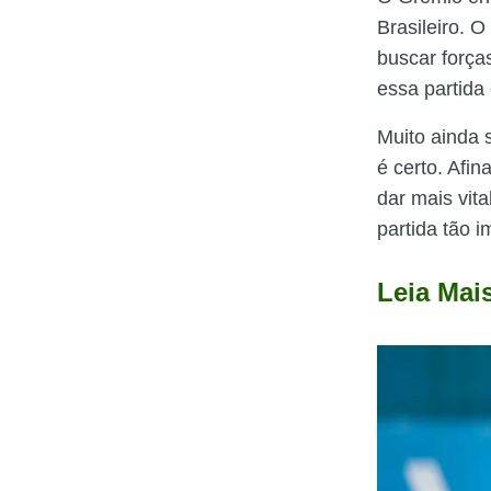
Brasileiro. 
buscar força
essa partida
Muito ainda s
é certo. Afi
dar mais vit
partida tão i
Leia Mai