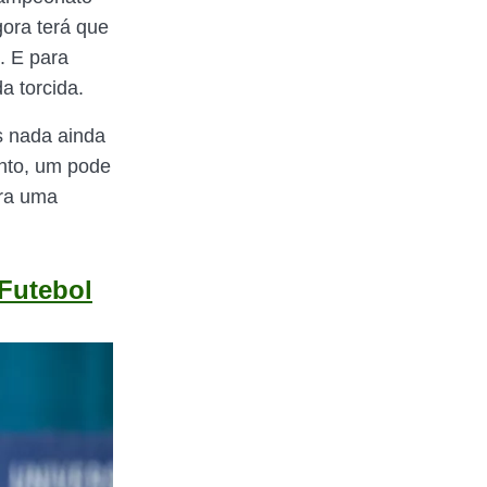
gora terá que
. E para
a torcida.
as nada ainda
anto, um pode
ara uma
Futebol