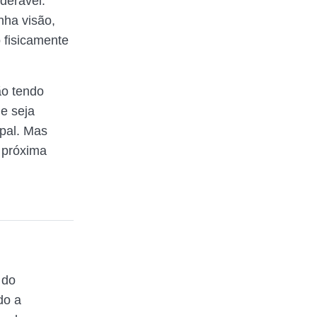
derável.
nha visão,
o fisicamente
ão tendo
le seja
ipal. Mas
a próxima
 do
do a