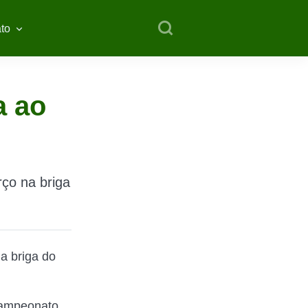
to
a ao
rço na briga
a briga do
Campeonato