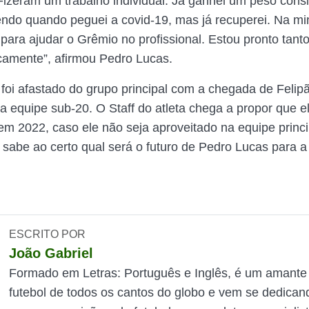
 Fizeram um trabalho individual. Já ganhei um peso consi
ndo quando peguei a covid-19, mas já recuperei. Na mi
 para ajudar o Grêmio no profissional. Estou pronto tant
camente”, afirmou Pedro Lucas.
foi afastado do grupo principal com a chegada de Felip
 a equipe sub-20. O Staff do atleta chega a propor que e
m 2022, caso ele não seja aproveitado na equipe princ
 sabe ao certo qual será o futuro de Pedro Lucas para 
ESCRITO POR
João Gabriel
Formado em Letras: Português e Inglês, é um amante
futebol de todos os cantos do globo e vem se dedican