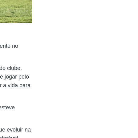
ento no
o clube.
e jogar pelo
r a vida para
esteve
ue evoluir na